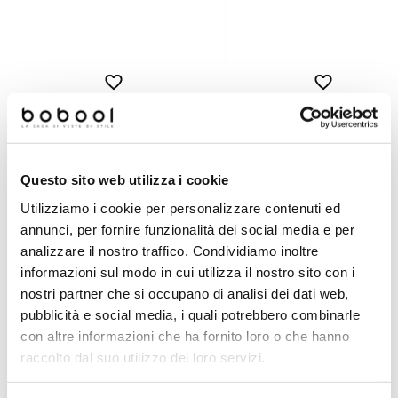
Battiscopa effetto legno svernici
Battiscopa effetto cemento in gres
in gres porcellanato, White 9,
porcellanato, Concrete Pearl 7,3x90
cm - Blendart, Ceramica
cm - Set, Ceramica Sant'Agostino
Sant'Agostino
Questo sito web utilizza i cookie
Richiedi preventivo
Richiedi preventivo
Utilizziamo i cookie per personalizzare contenuti ed
annunci, per fornire funzionalità dei social media e per
analizzare il nostro traffico. Condividiamo inoltre
Prodotti simili
informazioni sul modo in cui utilizza il nostro sito con i
nostri partner che si occupano di analisi dei dati web,
pubblicità e social media, i quali potrebbero combinarle
-78%
Offerta
con altre informazioni che ha fornito loro o che hanno
raccolto dal suo utilizzo dei loro servizi.