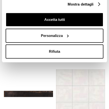
Mostra dettagli
Accetta tutti
Personalizza
Gres porcellanato 20x20
Tozzetto Nero Lucido
effetto cementina Vintage
3,75x3,75 cm per
Grey 15 sp 8,5mm - Boxer
Ottagonette 15x15 - Tonalite
Rifiuta
€ 9,90/MQ
€ 0,10/PZ