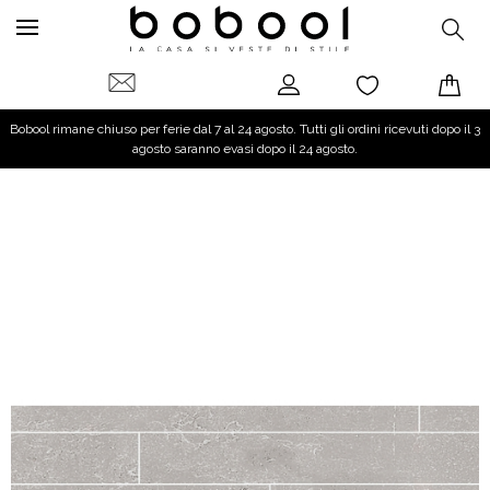
Bobool rimane chiuso per ferie dal 7 al 24 agosto. Tutti gli ordini ricevuti dopo il 3
agosto saranno evasi dopo il 24 agosto.