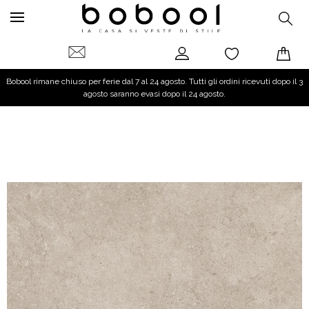
Bobool rimane chiuso per ferie dal 7 al 24 agosto. Tutti gli ordini ricevuti dopo il 3
agosto saranno evasi dopo il 24 agosto.