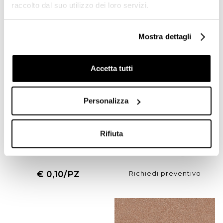
raccolto dal suo utilizzo dei loro servizi.
Offerta
Mostra dettagli
Accetta tutti
Personalizza
Battiscopa effetto legno in
Tozzetto Blu Genziana
Rifiuta
gres porcellanato, Ash
Lucido 3,75x3,75 cm per
7,3x60 - Barkwood,
Ottagonette 15x15 - Tonalite
Ceramica Sant'Agostino
Richiedi preventivo
€ 0,10/PZ