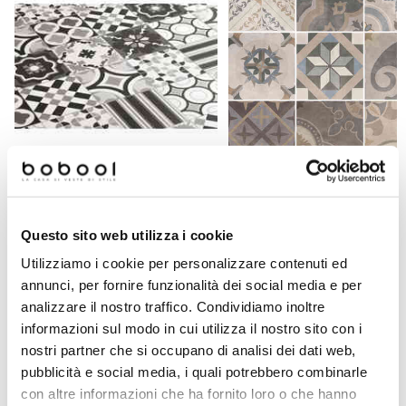
Piastrella effetto cementina in gres
Piastrella effetto cementina in 
porcellanato, decoro misto in
porcellanato, 20x20 cm -
Questo sito web utilizza i cookie
bianco e nero 20x20 cm -
Patchwork Classic Mix,
Patchwork B&W Mix, Ceramica
Sant'Agostino
Utilizziamo i cookie per personalizzare contenuti ed
Sant'Agostino
annunci, per fornire funzionalità dei social media e per
Richiedi preventivo
Richiedi preventivo
analizzare il nostro traffico. Condividiamo inoltre
informazioni sul modo in cui utilizza il nostro sito con i
nostri partner che si occupano di analisi dei dati web,
Prodotti simili
pubblicità e social media, i quali potrebbero combinarle
con altre informazioni che ha fornito loro o che hanno