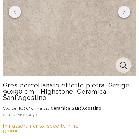
Gres porcellanato effetto pietra, Greige
90x90 cm - Highstone, Ceramica
Sant'Agostino
Codice: P10695
Marca:
Ceramica Sant’Agostino
Sku: CSAHS7GR90
In riassortimento, spedito in 11
giorni