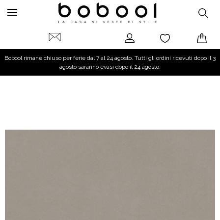
Bobool rimane chiuso per ferie dal 7 al 24 agosto. Tutti gli ordini ricevuti dopo il 3
agosto saranno evasi dopo il 24 agosto.