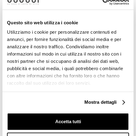
Prodotti simili
Questo sito web utilizza i cookie
Utilizziamo i cookie per personalizzare contenuti ed
Offerta
-71%
annunci, per fornire funzionalità dei social media e per
analizzare il nostro traffico. Condividiamo inoltre
informazioni sul modo in cui utilizza il nostro sito con i
nostri partner che si occupano di analisi dei dati web,
pubblicità e social media, i quali potrebbero combinarle
con altre informazioni che ha fornito loro o che hanno
raccolto dal suo utilizzo dei loro servizi.
Mostra dettagli
Gres porcellanato rettificato
Piastrella Ottagonetta 15x15
effetto pietra, Queen Stone
Champagne lucida Tonalite
Sabbia, 60x60 cm Cotto
(seconda scelta)
Petrus
Accetta tutti
€ 24,15/MQ
€ 19,40/MQ