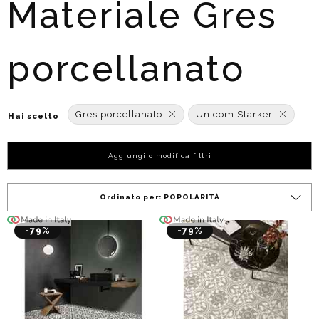
Materiale Gres
porcellanato
Gres porcellanato
Unicom Starker
Hai scelto
Aggiungi o modifica filtri
Ordinato per:
POPOLARITÀ
-79%
-79%