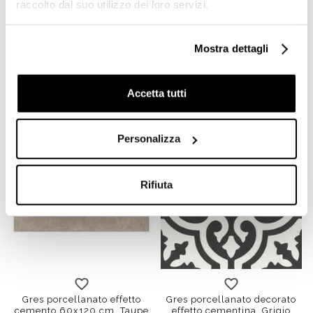
raccolto dal suo utilizzo dei loro servizi.
Cementine gres
Gres porcellanato effetto
porcellanato decorato di
legno, rettificato, 15x90
Mostra dettagli
seconda scelta, Grigio 6,
cm, Mud - Oak, Unicom
20x20 cm - Reverie,
Starker
Unicom Starker
Accetta tutti
€ 19,91/MQ
€ 24,32/MQ
Personalizza
Rifiuta
Gres porcellanato effetto
Gres porcellanato decorato
cemento 60x120 cm, Taupe
effetto cementina, Grigio