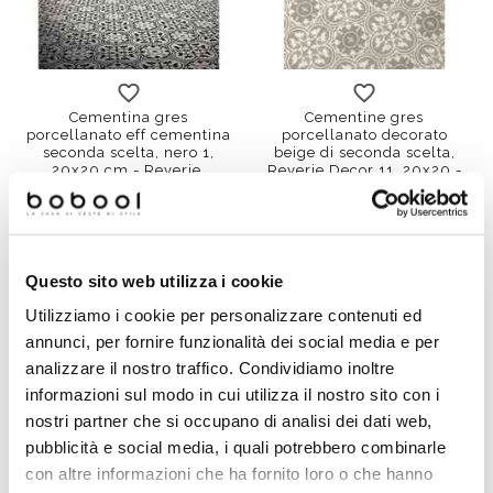
Cementina gres
Cementine gres
porcellanato eff cementina
porcellanato decorato
seconda scelta, nero 1,
beige di seconda scelta,
20x20 cm - Reverie,
Reverie Decor 11, 20x20 -
Unicom Starker
Unicom Starker
€ 19,91/MQ
€ 19,91/MQ
Questo sito web utilizza i cookie
-79%
Utilizziamo i cookie per personalizzare contenuti ed
annunci, per fornire funzionalità dei social media e per
analizzare il nostro traffico. Condividiamo inoltre
informazioni sul modo in cui utilizza il nostro sito con i
nostri partner che si occupano di analisi dei dati web,
pubblicità e social media, i quali potrebbero combinarle
con altre informazioni che ha fornito loro o che hanno