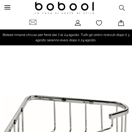
Bobool rimane chiuso per ferie dal 7 al 24 agosto. Tutti gli ordini ricevuti dopo il 3
agosto saranno evasi dopo il 24 agosto.