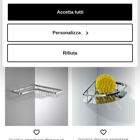
Accetta tutti
Grglia doccia angolare
Supporto per tergivetro da
cromato con vaschetta
muro cromato - Colombo
sganciabile profonda 7.8
Design
Personalizza
cm - Colombo Design
€ 26,10
€ 104,40
€ 38,30
€ 153,46
Rifiuta
Griglia doccia angolare
Griglia angolare doccia in