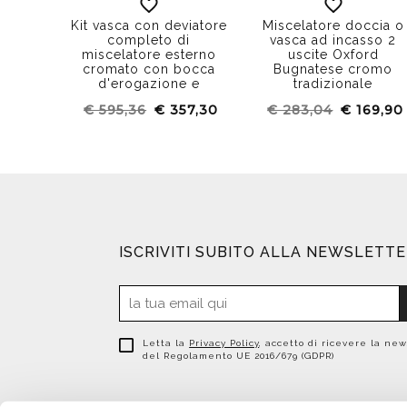
Kit vasca con deviatore
Miscelatore doccia o
completo di
vasca ad incasso 2
miscelatore esterno
uscite Oxford
cromato con bocca
Bugnatese cromo
d'erogazione e
tradizionale
doccetta con flessibile
€ 595,36
€ 357,30
€ 283,04
€ 169,90
stile squadrato - Tetris,
Rubinetteria Bugnatese
ISCRIVITI SUBITO ALLA NEWSLETT
Letta la
Privacy Policy
, accetto di ricevere la new
del Regolamento UE 2016/679 (GDPR)