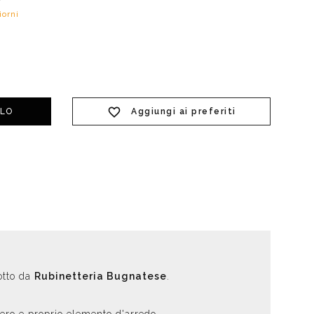
iorni
t doccia completi
Piantane da bagno
Diffusori con bastoncino
Aggiungi ai preferiti
LLO
otto da
Rubinetteria Bugnatese
.