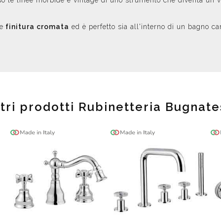
 le linee morbide e vintage di uno strumento che diventa un v
te
finitura cromata
ed è perfetto sia all'interno di un bagno car
tri prodotti Rubinetteria Bugnat