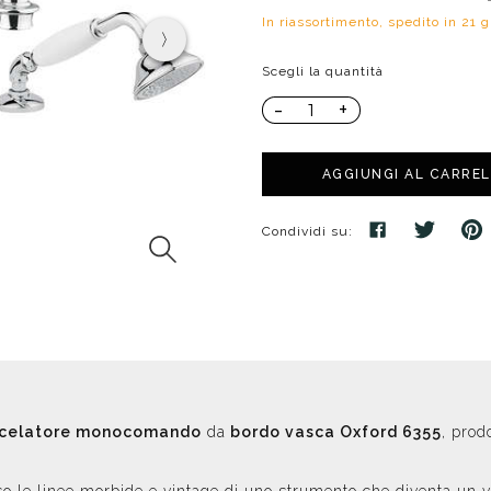
poggio
Distributori
Cassette di scarico
In riassortimento, spedito in 21 g
Soffioni speciali
ro
Phon
Se
Idrogetti
Porta fazzoletti
Scegli la quantità
Soffioni Renovation
-
+
AGGIUNGI AL CARRE
Condividi su:
celatore monocomando
da
bordo vasca Oxford 6355
, prod