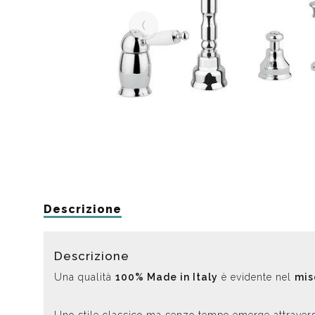
Da muro
Da Ap
Da Mu
Quadrate
Tonde
Descrizione
Descrizione
Una qualità
100% Made in Italy
è evidente nel
mis