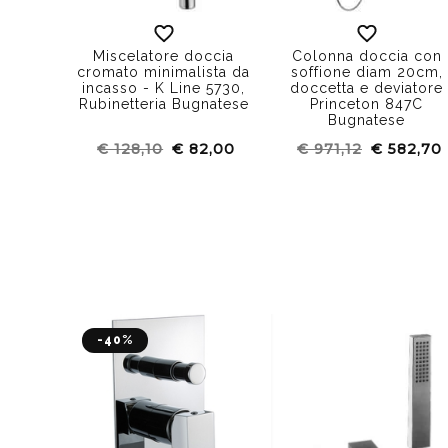
Miscelatore doccia
Colonna doccia con
cromato minimalista da
soffione diam 20cm,
incasso - K Line 5730,
doccetta e deviatore
Rubinetteria Bugnatese
Princeton 847C
Bugnatese
€ 128,10
€ 82,00
€ 971,12
€ 582,70
-40%