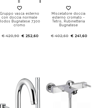
Gruppo vasca esterno
Miscelatore doccia
Misc
con doccia normale
esterno cromato -
vasca
Rodos Bugnatese 7300
Tetris, Rubinetteria
compl
cromo
Bugnatese
stile 
Rubin
€ 420,90
€ 252,60
€ 402,60
€ 241,60
€ 3