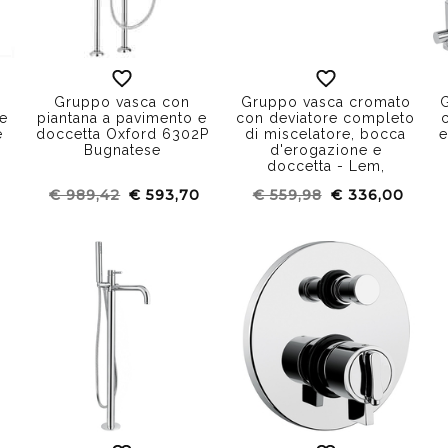
Gruppo vasca con
Gruppo vasca cromato
 e
piantana a pavimento e
con deviatore completo
e
doccetta Oxford 6302P
di miscelatore, bocca
e
Bugnatese
d'erogazione e
doccetta - Lem,
Bugnatese
€ 989,42
€ 593,70
€ 559,98
€ 336,00