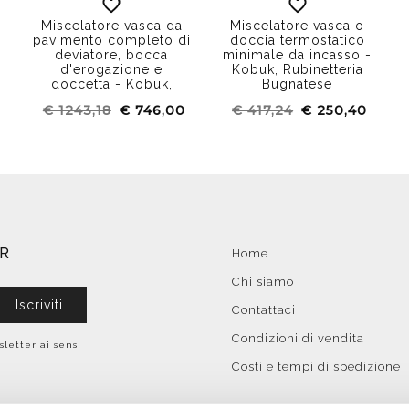
Miscelatore vasca da
Miscelatore vasca o
pavimento completo di
doccia termostatico
deviatore, bocca
minimale da incasso -
d'erogazione e
Kobuk, Rubinetteria
doccetta - Kobuk,
Bugnatese
Bugnatese
€ 1243,18
€ 746,00
€ 417,24
€ 250,40
ER
Home
Chi siamo
Iscriviti
Contattaci
Condizioni di vendita
sletter ai sensi
Costi e tempi di spedizione