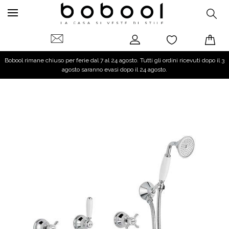
Bobool rimane chiuso per ferie dal 7 al 24 agosto. Tutti gli ordini ricevuti dopo il 3
agosto saranno evasi dopo il 24 agosto.