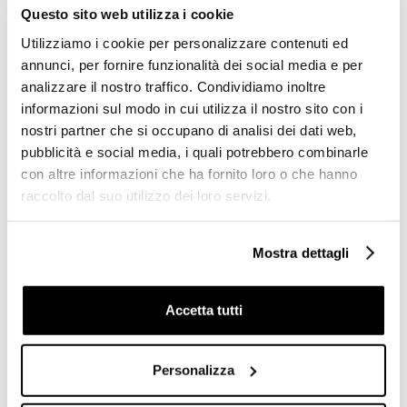
Questo sito web utilizza i cookie
Utilizziamo i cookie per personalizzare contenuti ed
annunci, per fornire funzionalità dei social media e per
analizzare il nostro traffico. Condividiamo inoltre
informazioni sul modo in cui utilizza il nostro sito con i
nostri partner che si occupano di analisi dei dati web,
pubblicità e social media, i quali potrebbero combinarle
con altre informazioni che ha fornito loro o che hanno
raccolto dal suo utilizzo dei loro servizi.
Miscelatore doccia con
Gruppo bordo vasca 4 fori:
deviatore cromato stile
bocca, mix, deviatore,
classico - Lem, Rubinetteria
doccino Oxford 6355
Bugnatese
Bugnatese
Mostra dettagli
€ 169,90
€ 412,20
€ 283,04
€ 686,86
Accetta tutti
Personalizza