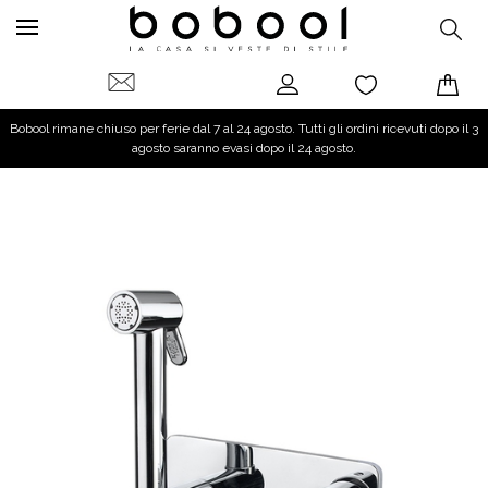
Bobool rimane chiuso per ferie dal 7 al 24 agosto. Tutti gli ordini ricevuti dopo il 3
agosto saranno evasi dopo il 24 agosto.