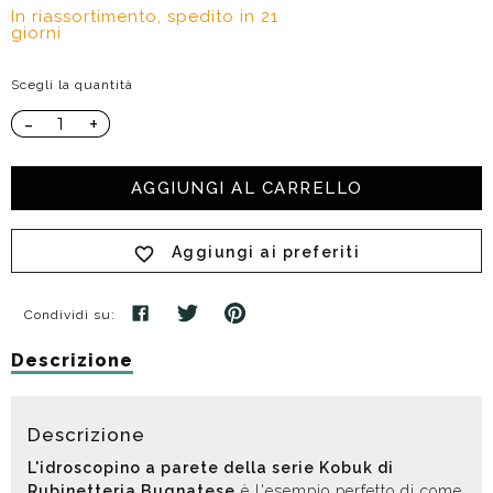
In riassortimento, spedito in 21
giorni
Scegli la quantità
-
+
AGGIUNGI AL CARRELLO
Aggiungi ai preferiti
Condividi su:
Descrizione
Descrizione
L'idroscopino a parete della serie Kobuk di
Rubinetteria Bugnatese
è l'esempio perfetto di come