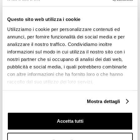
Prodotti simili
Questo sito web utilizza i cookie
-40%
-40%
Utilizziamo i cookie per personalizzare contenuti ed
annunci, per fornire funzionalità dei social media e per
analizzare il nostro traffico. Condividiamo inoltre
informazioni sul modo in cui utilizza il nostro sito con i
nostri partner che si occupano di analisi dei dati web,
pubblicità e social media, i quali potrebbero combinarle
con altre informazioni che ha fornito loro o che hanno
raccolto dal suo utilizzo dei loro servizi.
Miscelatore bidet cromato
Miscelatore bidet cromato
Mostra dettagli
stile classico - Lem,
stile minimale - Kobuk Fix,
Rubinetteria Bugnatese
Rubinetteria Bugnatese
Accetta tutti
€ 117,90
€ 126,00
€ 196,42
€ 209,84