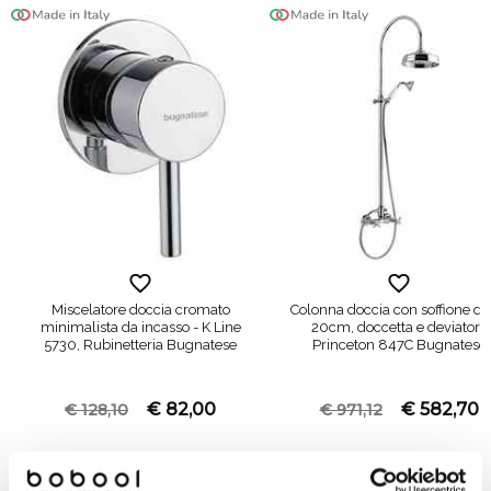
Miscelatore doccia cromato
Colonna doccia con soffione d
minimalista da incasso - K Line
20cm, doccetta e deviatore
5730, Rubinetteria Bugnatese
Princeton 847C Bugnatese
€ 82,00
€ 582,70
€ 128,10
€ 971,12