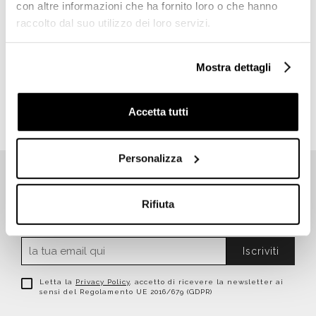
con altre informazioni che ha fornito loro o che hanno
raccolto dal suo utilizzo dei loro servizi.
Mosaico da rivestimento in
ceramica lucida effetto
metallizzato, Smoke 30x30
cm - Samarcanda, Boxer
Mostra dettagli
Richiedi preventivo
Accetta tutti
Personalizza
Rifiuta
ISCRIVITI SUBITO ALLA NEWSLETTER
Iscriviti
Letta la
Privacy Policy
, accetto di ricevere la newsletter ai
sensi del Regolamento UE 2016/679 (GDPR)