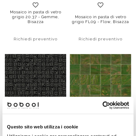
Mosaico in pasta di vetro
grigio 20.37 - Gemme,
Mosaico in pasta di vetro
Bisazza
grigio FL09 - Flow, Bisazza
Richiedi preventivo
Richiedi preventivo
Questo sito web utilizza i cookie
Mosaico in pasta di vetro
Mosaico in pasta di vetro
nero FL70 con kit
verde 50.80 tessere 5x5 cm