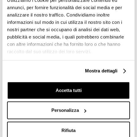
Utilizziamo i cookie per personalizzare contenuti ed
installazione - Flow,
con kit installazione -
annunci, per fornire funzionalità dei social media e per
Bisazza
Gemme, Bisazza
analizzare il nostro traffico. Condividiamo inoltre
Richiedi preventivo
Richiedi preventivo
informazioni sul modo in cui utilizza il nostro sito con i
nostri partner che si occupano di analisi dei dati web,
pubblicità e social media, i quali potrebbero combinarle
con altre informazioni che ha fornito loro o che hanno
raccolto dal suo utilizzo dei loro servizi.
Mostra dettagli
Accetta tutti
Personalizza
Mosaico tessere 12x12mm
Mosaico tessere 2,5x2,5 cm
arancio chiaro brillante
in pasta di vetro opaco
12.45, kit installazione,
giallo, Opera 25.05M
OpusRomano, Bisazza
Bisazza
Rifiuta