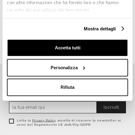
con altre informazioni che ha fornito loro o che hanno
raccolto dal suo utilizzo dei loro servizi.
Mosaico Vetroso 32,5x32,5
cm Azzurro GA 11, Tessere
1,5x1,5 cm - Ermes
Mostra dettagli
€ 10,19/MQ
Accetta tutti
Personalizza
Rifiuta
ISCRIVITI SUBITO ALLA NEWSLETTER
Iscriviti
Letta la
Privacy Policy
, accetto di ricevere la newsletter ai
sensi del Regolamento UE 2016/679 (GDPR)