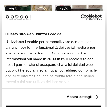
-69%
-25%
Questo sito web utilizza i cookie
Utilizziamo i cookie per personalizzare contenuti ed
annunci, per fornire funzionalità dei social media e per
analizzare il nostro traffico. Condividiamo inoltre
informazioni sul modo in cui utilizza il nostro sito con i
Lavabo con colonna a muro
Lavabo d'appoggio rotondo
nostri partner che si occupano di analisi dei dati web,
56x48cm Aria Jaquar
48x48cm Opal Jaquar
pubblicità e social media, i quali potrebbero combinarle
Bianco con fissaggi
bianco
con altre informazioni che ha fornito loro o che hanno
raccolto dal suo utilizzo dei loro servizi.
€ 69,90
€ 54,90
€ 224,48
€ 73,20
Mostra dettagli
-37%
-35%