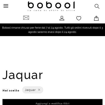
Bobool rimane chiuso per ferie dal 7 al 24 agosto. Tutti gli ordini ricevuti dopo il 3
agosto saranno evasi dopo il 24 agosto.
Jaquar
Jaquar
Hai scelto
Aggiungi o modifica filtri