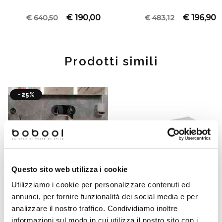
€ 190,00
€ 196,90
€ 640,50
€ 483,12
Prodotti simili
-25%
Questo sito web utilizza i cookie
Utilizziamo i cookie per personalizzare contenuti ed
annunci, per fornire funzionalità dei social media e per
analizzare il nostro traffico. Condividiamo inoltre
Lavabo consolle d'appoggio
Lavabo d'appoggio rotondo
predisposta monoforo in
48x48cm Opal Jaquar
informazioni sul modo in cui utilizza il nostro sito con i