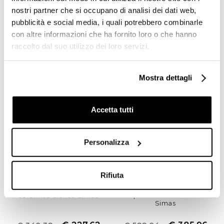
ceramica bianca 100 cm -
bianco
nostri partner che si occupano di analisi dei dati web,
Frozen, Simas
pubblicità e social media, i quali potrebbero combinarle
€ 54,90
€ 554,44
€ 73,20
€ 851,56
con altre informazioni che ha fornito loro o che hanno
raccolto dal suo utilizzo dei loro servizi.
-33%
Mostra dettagli
Accetta tutti
Personalizza
Rifiuta
Consolle 90 monoforo
Sanitari Lante Colonna per
installazione su colonna o
lavabo 70 stile classico in
sospeso Evolution EVO12
ceramica bianca Simas
Simas