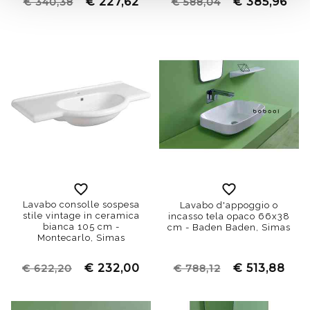
€ 227,62
€ 385,96
€ 340,38
€ 588,04
Lavabo consolle sospesa
Lavabo d'appoggio o
stile vintage in ceramica
incasso tela opaco 66x38
bianca 105 cm -
cm - Baden Baden, Simas
Montecarlo, Simas
€ 232,00
€ 513,88
€ 622,20
€ 788,12