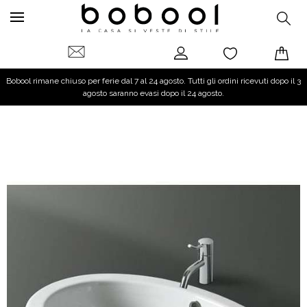
Bobool rimane chiuso per ferie dal 7 al 24 agosto. Tutti gli ordini ricevuti dopo il 3
agosto saranno evasi dopo il 24 agosto.