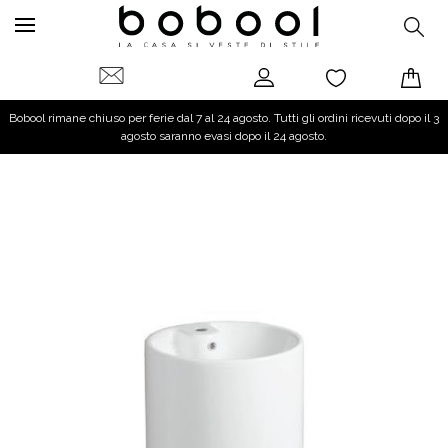
Bobool rimane chiuso per ferie dal 7 al 24 agosto. Tutti gli ordini ricevuti dopo il 3
agosto saranno evasi dopo il 24 agosto.