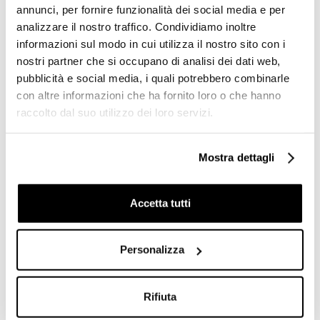
annunci, per fornire funzionalità dei social media e per
analizzare il nostro traffico. Condividiamo inoltre
informazioni sul modo in cui utilizza il nostro sito con i
nostri partner che si occupano di analisi dei dati web,
Lavabo consolle d'appoggio
Lavabo a consolle stile
pubblicità e social media, i quali potrebbero combinarle
predisposta monoforo in
classico con spalliera,
con altre informazioni che ha fornito loro o che hanno
ceramica bianca 100 cm -
bianco lucido
Frozen, Simas
105x56x20cm - Arcade,
raccolto dal suo utilizzo dei loro servizi.
Simas
€ 554,44
€ 903,10
€ 851,56
€ 1396,90
Mostra dettagli
Accetta tutti
Personalizza
Rifiuta