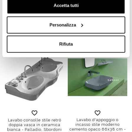
Accetta tutti
Lavabo a consolle sospesa
Lavabo a consolle stile
o su mobile LAM90 in
classico con spalliera,
ceramica bianca 90 cm -
bianco lucido
Lante, Simas
105x56x20cm - Arcade,
Personalizza
Simas
Richiedi preventivo
€ 903,10
€ 1396,90
Rifiuta
Lavabo d'appoggio o
Lavabo consolle stile retrò
incasso stile moderno
doppia vasca in ceramica
cemento opaco 66x38 cm -
bianca - Palladio, Sbordoni