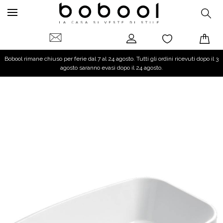
Bobool rimane chiuso per ferie dal 7 al 24 agosto. Tutti gli ordini ricevuti dopo il 3
agosto saranno evasi dopo il 24 agosto.