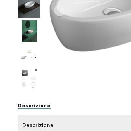
Da muro
Da Ap
Da Mu
Quadrate
Tonde
Descrizione
Descrizione