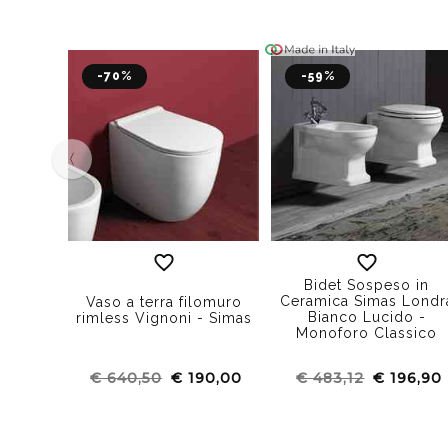
-70%
-59%
‹
Bidet Sospeso in
Ceramica Simas Londr
Vaso a terra filomuro
Bianco Lucido -
rimless Vignoni - Simas
Monoforo Classico
€ 640,50
€ 190,00
€ 483,12
€ 196,90