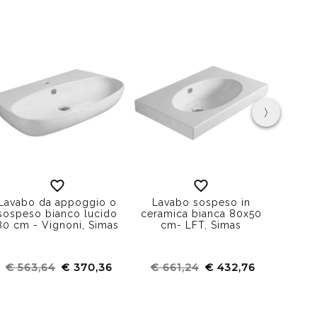
›
Lava
Lavabo da appoggio o
Lavabo sospeso in
clas
sospeso bianco lucido
ceramica bianca 80x50
bianc
80 cm - Vignoni, Simas
cm- LFT, Simas
€ 563,64
€ 370,36
€ 661,24
€ 432,76
€ 3