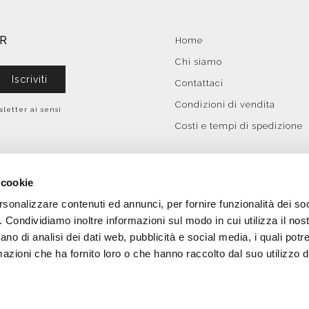
ER
Home
Chi siamo
Iscriviti
Contattaci
Condizioni di vendita
sletter ai sensi
Costi e tempi di spedizione
 cookie
rsonalizzare contenuti ed annunci, per fornire funzionalità dei so
o. Condividiamo inoltre informazioni sul modo in cui utilizza il nost
ano di analisi dei dati web, pubblicità e social media, i quali pot
azioni che ha fornito loro o che hanno raccolto dal suo utilizzo de
IT-04499780486 | Tutti i diritti riservati | Copyright 2026 Bobool |
E-comme
Menicacci 4.0 Bando a sostegno all'innovazione