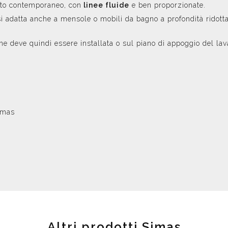
tto contemporaneo, con
linee fluide
e ben proporzionate.
i adatta anche a mensole o mobili da bagno a profondità ridotta,
i
che deve quindi essere installata o sul piano di appoggio del la
imas
Altri prodotti Simas