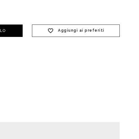
t doccia completi
Piantane da bagno
Aggiungi ai preferiti
LLO
Diffusori con bastoncino