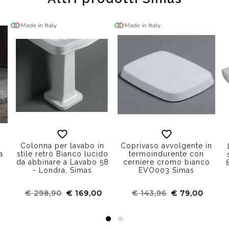
Colonna per lavabo in
Coprivaso avvolgente in
a
stile retrò Bianco lucido
termoindurente con
da abbinare a Lavabo 58
cerniere cromo bianco
- Londra, Simas
EVO003 Simas
€ 298,90
€ 169,00
€ 143,96
€ 79,00