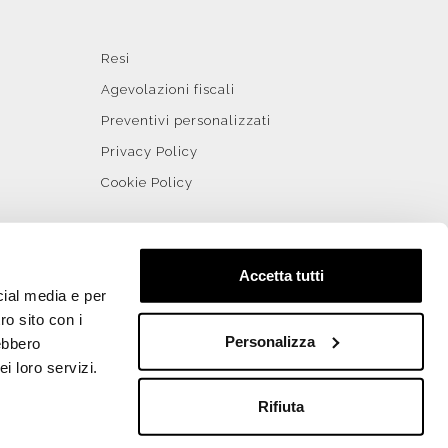
Resi
Agevolazioni fiscali
Preventivi personalizzati
Privacy Policy
Cookie Policy
Accetta tutti
cial media e per
ro sito con i
Personalizza
rebbero
i loro servizi.
rce by WebDev
Rifiuta