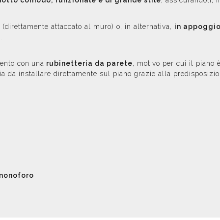
otto comodo, funzionale e di grande stile
, assicurandoti, 
(direttamente attaccato al muro) o, in alternativa,
in appoggi
.
mento con
una
rubinetteria da parete
, motivo per cui il piano 
ia da installare direttamente sul piano grazie alla predisposizi
monoforo