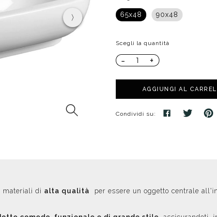
poggio
Distributori
Cassette di scarico
Soffioni speciali
65x48
90x48
ro
Phon
Se
Idrogetti
Porta fazzoletti
Soffioni Renovation
Scegli la quantità
-
+
AGGIUNGI AL CARRE
Condividi su:
 materiali di
alta qualità
per essere un oggetto centrale all'i