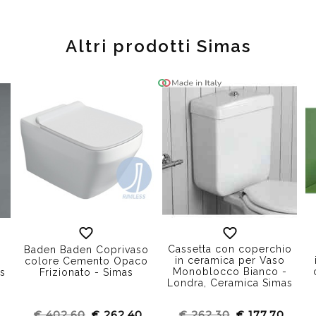
Altri prodotti Simas
Cassetta con coperchio
Baden Baden Coprivaso
in ceramica per Vaso
colore Cemento Opaco
Monoblocco Bianco -
as
Frizionato - Simas
Londra, Ceramica Simas
€ 402,60
€ 262,40
€ 262,30
€ 177,70