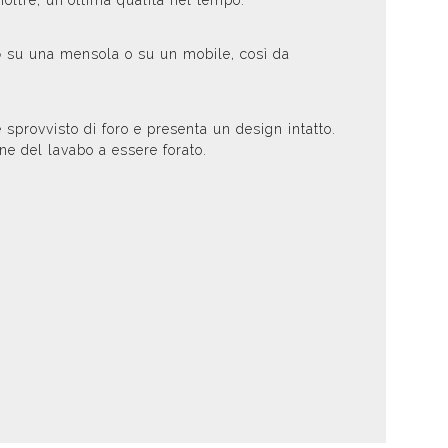
inoltre, un'ottima qualità nel tempo.
o
su una mensola o su un mobile, così da
è sprovvisto di foro e presenta un design intatto.
one del lavabo a essere forato.