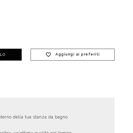
t doccia completi
Piantane da bagno
Diffusori con bastoncino
Aggiungi ai preferiti
LLO
nterno della tua stanza da bagno.