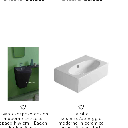
Lavabo sospeso design
Lavabo
moderno antracite
sospeso/appoggio
opaco h55 cm - Baden
moderno in ceramica
Baden, Simas
bianca 61 cm - LFT,