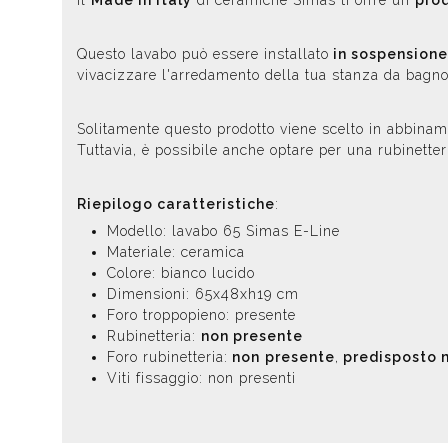
Il
Made in Italy
di ceramiche Simas ti offre un
prod
Questo lavabo può essere installato
in sospensione
vivacizzare l'arredamento della tua stanza da bagno
Solitamente questo prodotto viene scelto in abbina
Tuttavia, è possibile anche optare per una rubinetter
Riepilogo caratteristiche
:
Modello: lavabo 65 Simas E-Line
Materiale: ceramica
Colore: bianco lucido
Dimensioni: 65x48xh19 cm
Foro troppopieno: presente
Rubinetteria:
non presente
Foro rubinetteria:
non
presente
,
predisposto 
Viti fissaggio: non presenti