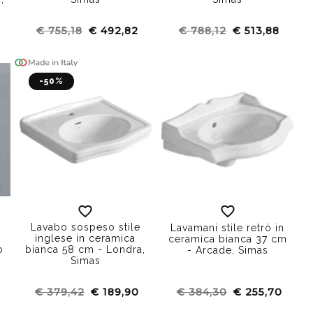
0
€ 755,18
€ 492,82
€ 788,12
€ 513,88
-50%
Lavabo sospeso stile
Lavamani stile retrò in
inglese in ceramica
ceramica bianca 37 cm
o
bianca 58 cm - Londra,
- Arcade, Simas
Simas
€ 379,42
€ 189,90
€ 384,30
€ 255,70