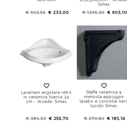
Simas
€ 302,56
€ 233,00
€ 1396,90
€ 903,1
Staffa ceramica a
Lavamani angolare retrò
mensola appoggio
in ceramica bianca 34
lavabo e consolle ner
cm - Arcade, Simas
lucido Simas
€ 384,30
€ 255,70
€ 270,84
€ 183,16