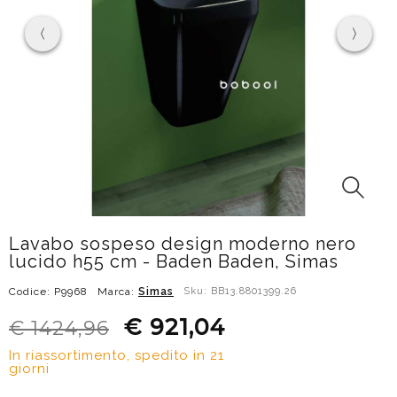
Lavabo sospeso design moderno nero
lucido h55 cm - Baden Baden, Simas
Codice: P9968
Marca:
Simas
Sku: BB13.8801399.26
€ 921,04
€ 1424,96
In riassortimento, spedito in 21
giorni