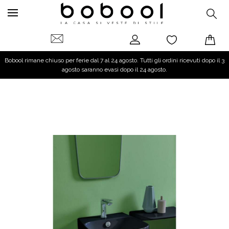
Bobool rimane chiuso per ferie dal 7 al 24 agosto. Tutti gli ordini ricevuti dopo il 3
agosto saranno evasi dopo il 24 agosto.