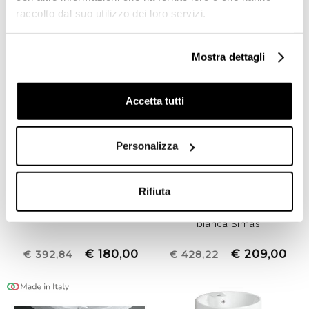
raccolto dal suo utilizzo dei loro servizi.
Nuovo arrivo
-51%
Mostra dettagli
Accetta tutti
Personalizza
Rifiuta
Sanitari Londra Lavabo
Lavabo tondo da appoggio
sospeso 68cm stile old
in ceramica Ø48 - Cognac
England in ceramica
COL002 di Artceram
bianca Simas
€ 180,00
€ 209,00
€ 392,84
€ 428,22