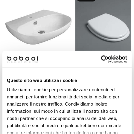
Lavabo da appoggio o sospeso
bianco lucido 60 cm - Vignoni,
Sanitari Arcade Sedile bianco 
Questo sito web utilizza i cookie
Simas
cerniere cromate originale Si
Utilizziamo i cookie per personalizzare contenuti ed
annunci, per fornire funzionalità dei social media e per
€ 219,00
€ 94,90
€ 483,12
€ 186,66
analizzare il nostro traffico. Condividiamo inoltre
informazioni sul modo in cui utilizza il nostro sito con i
nostri partner che si occupano di analisi dei dati web,
pubblicità e social media, i quali potrebbero combinarle
Prodotti simili
con altre informazioni che ha fornito loro o che hanno