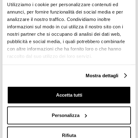
Utilizziamo i cookie per personalizzare contenuti ed
annunci, per fornire funzionalità dei social media e per
analizzare il nostro traffico. Condividiamo inoltre
informazioni sul modo in cui utilizza il nostro sito con i
nostri partner che si occupano di analisi dei dati web,
pubblicità e social media, i quali potrebbero combinarle
Lavabo d'appoggio tondo
Lavabo d'appoggio rotondo
con altre informazioni che ha fornito loro o che hanno
46x46cm bianco lucido
48x48cm Opal Jaquar
raccolto dal suo utilizzo dei loro servizi.
Lavabi JDS - Jaquar
bianco
€ 59,90
€ 54,90
Mostra dettagli
€ 82,96
€ 73,20
Accetta tutti
Personalizza
Rifiuta