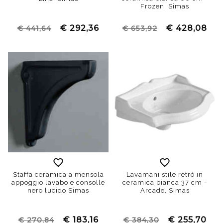
Frozen, Simas
€ 292,36
€ 428,08
€ 441,64
€ 653,92
Staffa ceramica a mensola
Lavamani stile retrò in
appoggio lavabo e consolle
ceramica bianca 37 cm -
nero lucido Simas
Arcade, Simas
€ 183,16
€ 255,70
€ 270,84
€ 384,30