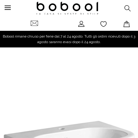
Bobool rimane chiuso per ferie dal 7 al 24 agosto. Tutti gli ordini ricevuti dopo il 3
agosto saranno evasi dopo il 24 agosto.