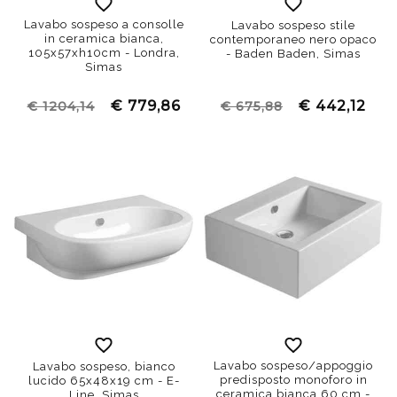
Lavabo sospeso a consolle
Lavabo sospeso stile
in ceramica bianca,
contemporaneo nero opaco
105x57xh10cm - Londra,
- Baden Baden, Simas
Simas
€ 779,86
€ 442,12
€ 1204,14
€ 675,88
Lavabo sospeso/appoggio
Lavabo sospeso, bianco
predisposto monoforo in
lucido 65x48x19 cm - E-
ceramica bianca 60 cm -
Line, Simas