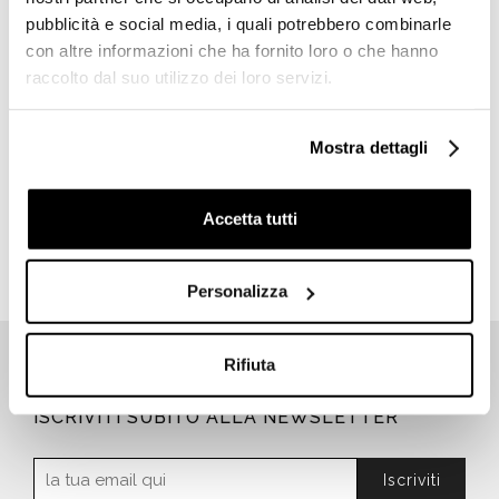
pubblicità e social media, i quali potrebbero combinarle
con altre informazioni che ha fornito loro o che hanno
raccolto dal suo utilizzo dei loro servizi.
Mattonella gres
porcellanato effetto marmo
Mostra dettagli
59x118, 10mm - Bardiglio
Imperiale Marmoker,
Casalgrande Padana
Accetta tutti
Richiedi preventivo
Personalizza
Rifiuta
ISCRIVITI SUBITO ALLA NEWSLETTER
Iscriviti