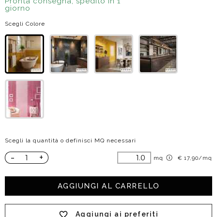
Pronta consegna, spedito in 1
giorno
Scegli Colore
Scegli la quantità o definisci MQ necessari
-
+
mq
€ 17,90/mq
AGGIUNGI AL CARRELLO
Aggiungi ai preferiti