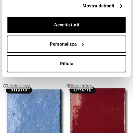
Mostra dettagli
Accetta tutti
Personalizza
Piastrella Ottagonetta 15x15
Tozzetto Nero Lucido
Bianca Opaca Tonalite
3,75x3,75 cm per
(seconda scelta)
Ottagonette 15x15 - Tonalite
Rifiuta
€ 24,15/MQ
€ 0,10/PZ
Offerta
Offerta