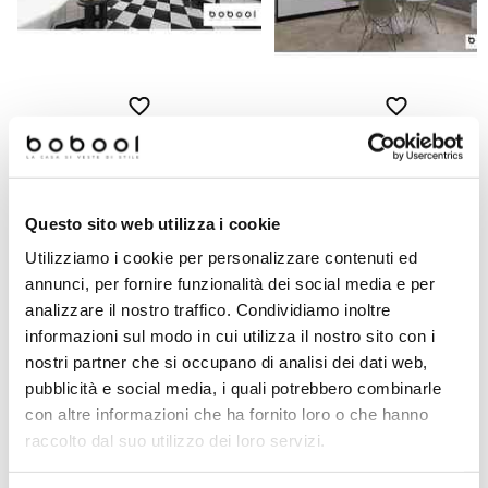
Piastrella da rivestimento 10X
Mattonella Tonalite 30x30 Nero
Mosto (bordeaux) satinata di
Opaco - Gres Porcellanato sp 9mm
Tonalite - Made in Italy
Questo sito web utilizza i cookie
€ 18,17/MQ
€ 17,90/MQ
Utilizziamo i cookie per personalizzare contenuti ed
annunci, per fornire funzionalità dei social media e per
analizzare il nostro traffico. Condividiamo inoltre
Prodotti simili
informazioni sul modo in cui utilizza il nostro sito con i
nostri partner che si occupano di analisi dei dati web,
pubblicità e social media, i quali potrebbero combinarle
Offerta
Offerta
con altre informazioni che ha fornito loro o che hanno
raccolto dal suo utilizzo dei loro servizi.