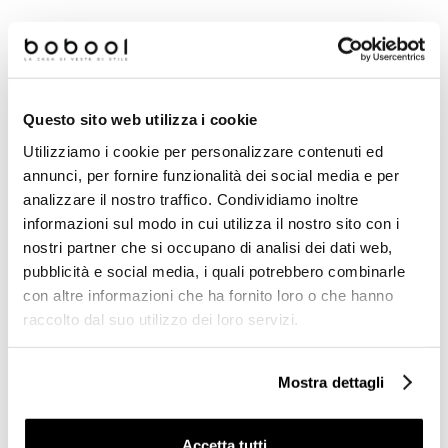
€ 17,90/MQ
€ 18,05/MQ
Questo sito web utilizza i cookie
Prodotti simili
Utilizziamo i cookie per personalizzare contenuti ed
annunci, per fornire funzionalità dei social media e per
Offerta
Offerta
analizzare il nostro traffico. Condividiamo inoltre
informazioni sul modo in cui utilizza il nostro sito con i
nostri partner che si occupano di analisi dei dati web,
pubblicità e social media, i quali potrebbero combinarle
con altre informazioni che ha fornito loro o che hanno
raccolto dal suo utilizzo dei loro servizi.
Mostra dettagli
Tozzetto Nero Lucido
Piastrella da rivestimento
3,75x3,75 cm per
10X30 Moro satinata di
Accetta tutti