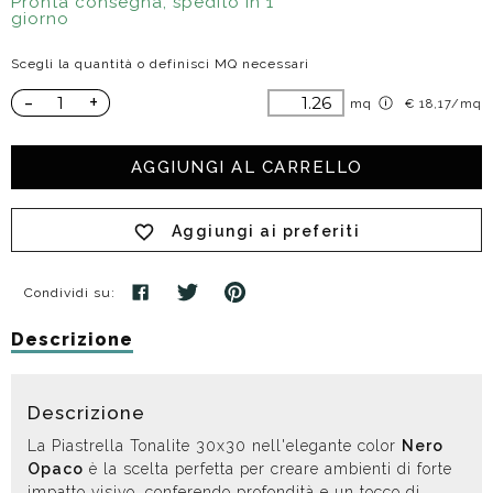
Pronta consegna, spedito in 1
giorno
Scegli la quantità o definisci MQ necessari
-
+
mq
€ 18,17/mq
AGGIUNGI AL CARRELLO
Aggiungi ai preferiti
Condividi su:
Descrizione
Descrizione
La Piastrella Tonalite 30x30 nell'elegante color
Nero
Opaco
è la scelta perfetta per creare ambienti di forte
impatto visivo, conferendo profondità e un tocco di