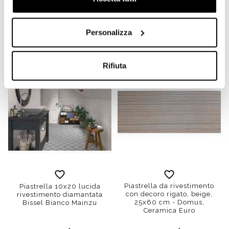
Ottagonette 15x15 - Tonalite
Tonalite - Made in Italy
Personalizza
€ 0,10/PZ
€ 17,90/MQ
Rifiuta
-56%
-61%
Piastrella da rivestimento
Piastrella 10x20 lucida
con decoro rigato, beige,
rivestimento diamantata
25x60 cm - Domus,
Bissel Bianco Mainzu
Ceramica Euro