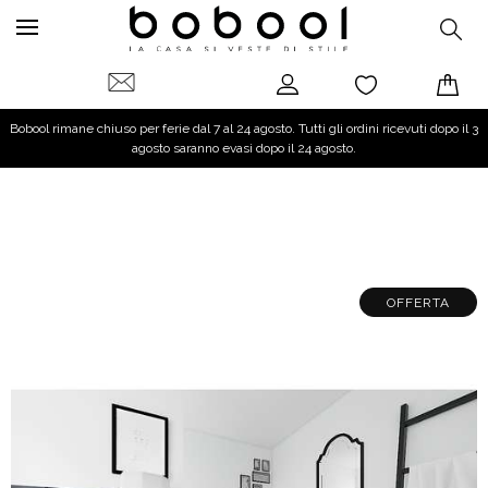
Bobool rimane chiuso per ferie dal 7 al 24 agosto. Tutti gli ordini ricevuti dopo il 3
agosto saranno evasi dopo il 24 agosto.
OFFERTA