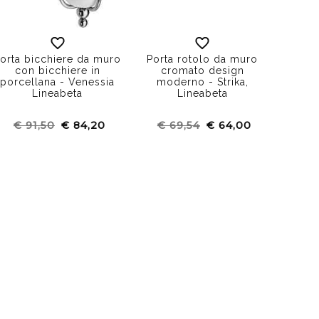
orta bicchiere da muro
Porta rotolo da muro
Porta 
con bicchiere in
cromato design
accia
porcellana - Venessia
moderno - Strika,
cm - 
Lineabeta
Lineabeta
€ 91,50
€ 84,20
€ 69,54
€ 64,00
€ 1