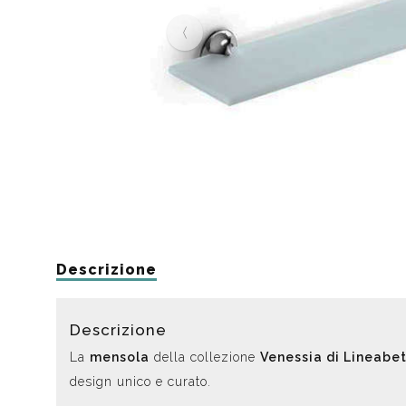
Da muro
Da Ap
Da Mu
Quadrate
Tonde
Descrizione
Descrizione
La
mensola
della collezione
Venessia di Lineabe
design unico e curato.