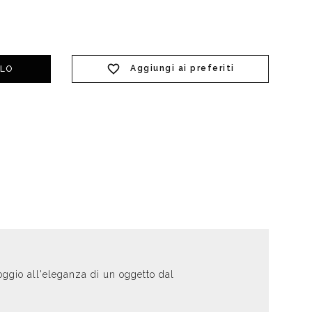
t doccia completi
Piantane da bagno
Aggiungi ai preferiti
LLO
Diffusori con bastoncino
poggio all'eleganza di un oggetto dal