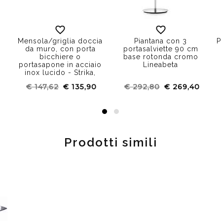
Mensola/griglia doccia
Piantana con 3
P
da muro, con porta
portasalviette 90 cm
bicchiere o
base rotonda cromo
portasapone in acciaio
Lineabeta
inox lucido - Strika,
Lineabeta
€ 147,62
€ 135,90
€ 292,80
€ 269,40
Prodotti simili