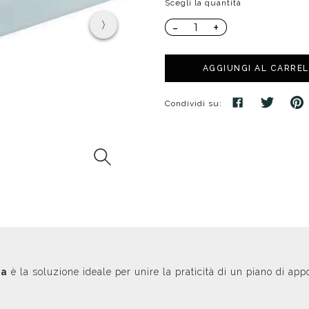
Scegli la quantità
poggio
Distributori
Cassette di scarico
Soffioni speciali
-
+
ro
Phon
Se
Idrogetti
Porta fazzoletti
Soffioni Renovation
AGGIUNGI AL CARRE
Condividi su:
ta
è la soluzione ideale per unire la praticità di un piano di ap