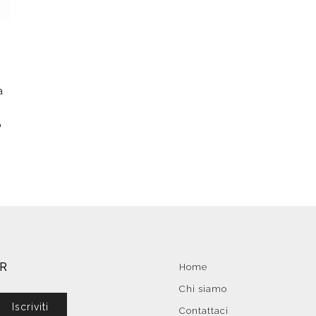
a
o
ER
Home
Chi siamo
Iscriviti
Contattaci