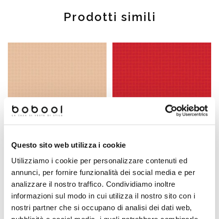
Prodotti simili
Questo sito web utilizza i cookie
Utilizziamo i cookie per personalizzare contenuti ed
Micromosaico vetroso rosa
Micromosaico vetroso rosso
10.62 - Vetricolor 10,
10.81 con kit installazione -
annunci, per fornire funzionalità dei social media e per
Bisazza
Vetricolor 10, Bisazza
analizzare il nostro traffico. Condividiamo inoltre
informazioni sul modo in cui utilizza il nostro sito con i
Richiedi preventivo
Richiedi preventivo
nostri partner che si occupano di analisi dei dati web,
pubblicità e social media, i quali potrebbero combinarle