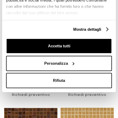
con altre informazioni che ha fornito loro o che hanno
raccolto dal suo utilizzo dei loro servizi.
Mostra dettagli
Accetta tutti
Personalizza
Mosaico a tessere 12x12mm
Mosaico di vetro Bahamas
avana brillante 12.103 -
con kit installazione -
Opus romano, Bisazza
Miscele 20, Bisazza
Rifiuta
Richiedi preventivo
Richiedi preventivo