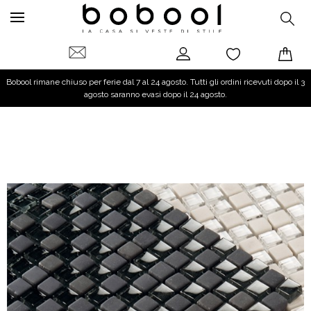
Bobool rimane chiuso per ferie dal 7 al 24 agosto. Tutti gli ordini ricevuti dopo il 3
agosto saranno evasi dopo il 24 agosto.