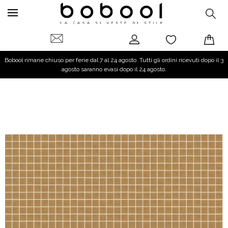
Bobool rimane chiuso per ferie dal 7 al 24 agosto. Tutti gli ordini ricevuti dopo il 3
agosto saranno evasi dopo il 24 agosto.