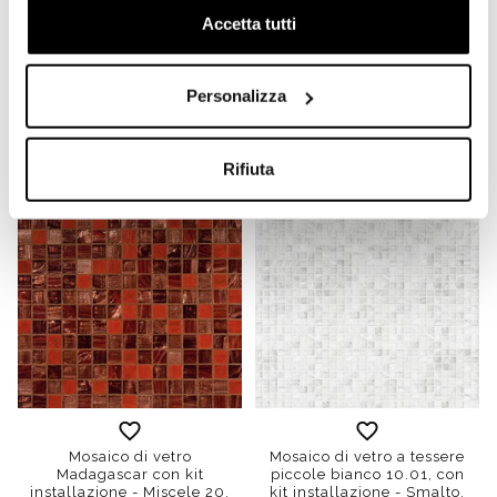
Accetta tutti
Micromosaico vetroso
Micromosaico vetroso verde
celeste 10.24, con kit
10.30 con kit installazione -
installazione - Vetricolor
Vetricolor 10, Bisazza
10, Bisazza
Personalizza
Richiedi preventivo
Richiedi preventivo
Rifiuta
Mosaico di vetro
Mosaico di vetro a tessere
Madagascar con kit
piccole bianco 10.01, con
installazione - Miscele 20,
kit installazione - Smalto,