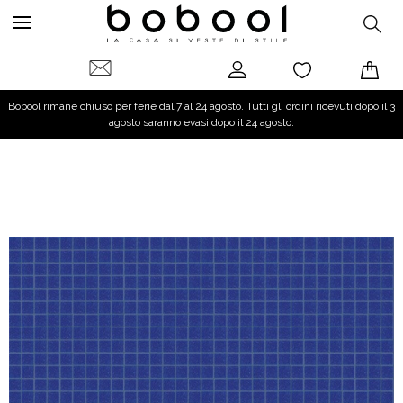
Bobool rimane chiuso per ferie dal 7 al 24 agosto. Tutti gli ordini ricevuti dopo il 3
agosto saranno evasi dopo il 24 agosto.