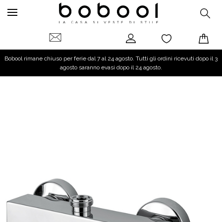
Bobool rimane chiuso per ferie dal 7 al 24 agosto. Tutti gli ordini ricevuti dopo il 3
agosto saranno evasi dopo il 24 agosto.