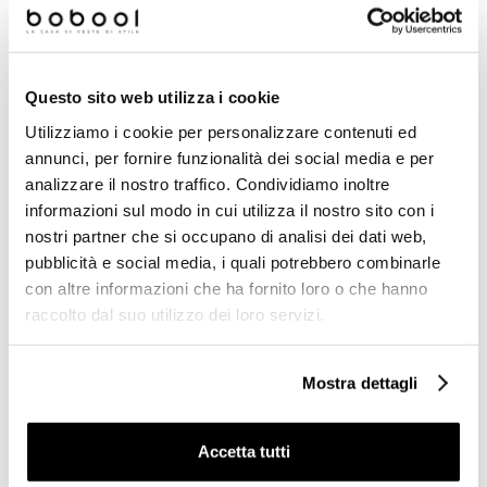
Prodotti simili
Questo sito web utilizza i cookie
Utilizziamo i cookie per personalizzare contenuti ed
-40%
-34%
annunci, per fornire funzionalità dei social media e per
analizzare il nostro traffico. Condividiamo inoltre
informazioni sul modo in cui utilizza il nostro sito con i
nostri partner che si occupano di analisi dei dati web,
pubblicità e social media, i quali potrebbero combinarle
con altre informazioni che ha fornito loro o che hanno
raccolto dal suo utilizzo dei loro servizi.
Mostra dettagli
Miscelatore doccia con
Miscelatore doccia cromato
deviatore cromato stile
stile moderno da incasso -
classico - Lem, Rubinetteria
Simple, Rubinetteria
Accetta tutti
Bugnatese
Bugnatese