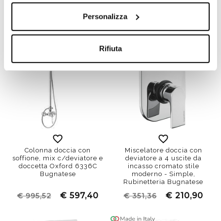
€ 169,90
€ 78,00
€ 283,04
€ 118,34
Personalizza
Rifiuta
Colonna doccia con
Miscelatore doccia con
soffione, mix c/deviatore e
deviatore a 4 uscite da
doccetta Oxford 6336C
incasso cromato stile
Bugnatese
moderno - Simple,
Rubinetteria Bugnatese
€ 597,40
€ 210,90
€ 995,52
€ 351,36