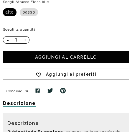
Scegli Attacco Flessibile
alto
basso
Scegli la quantità
-
+
AGGIUNGI AL CARRELLO
Aggiungi ai preferiti
Condividi su:
Descrizione
Descrizione
Rubinetteria Bugnatese
, azienda italiana
leader
del