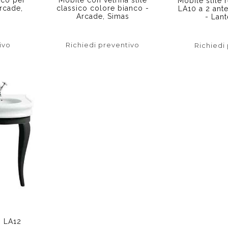
Mobile stile 
rcade,
classico colore bianco -
LA10 a 2 ante
Arcade, Simas
- Lant
ivo
Richiedi preventivo
Richiedi
o
o LA12