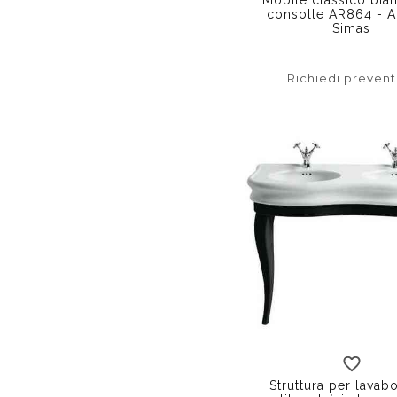
consolle AR864 - A
Simas
Richiedi prevent
bianco
ner
Struttura per lavab