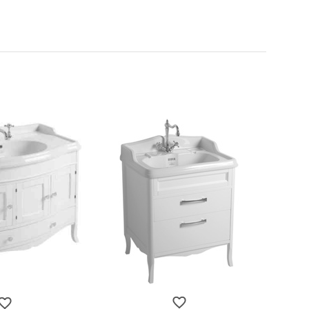
t doccia completi
Piantane da bagno
Diffusori con bastoncino