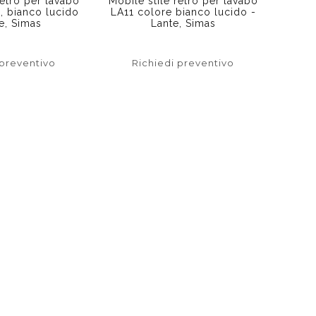
retrò per lavabo
Mobile stile retrò per lavabo
, bianco lucido
LA11 colore bianco lucido -
e, Simas
Lante, Simas
 preventivo
Richiedi preventivo