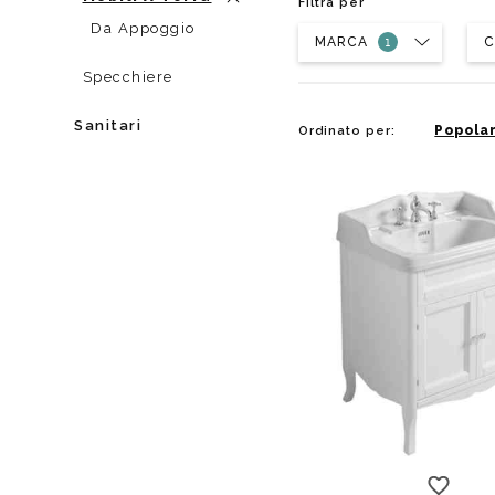
Filtra per
Da muro
Da Ap
Da Appoggio
MARCA
Da Mu
C
Quadrate
Specchiere
Tonde
Sanitari
Popolar
Ordinato per: