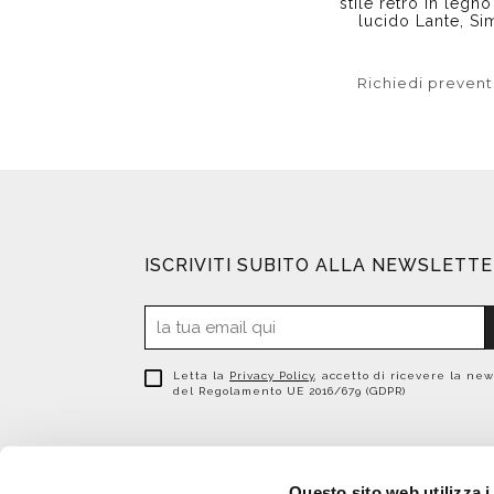
stile retrò in legn
lucido Lante, Si
Richiedi prevent
ISCRIVITI SUBITO ALLA NEWSLETT
Letta la
Privacy Policy
, accetto di ricevere la new
del Regolamento UE 2016/679 (GDPR)
Questo sito web utilizza i