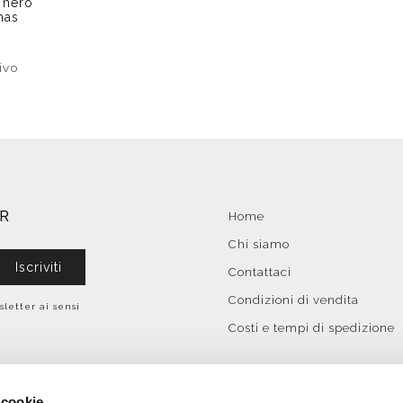
o nero
mas
ivo
ER
Home
Chi siamo
Iscriviti
Contattaci
Condizioni di vendita
sletter ai sensi
Costi e tempi di spedizione
 cookie