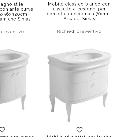
Mobile classico bianco con
agno stile
cassetto a cestone, per
con ante curve
consolle in ceramica 70cm -
05x56xh20cm -
Arcade, Simas
ramiche Simas
Richiedi preventivo
 preventivo
nero
bianco
nero