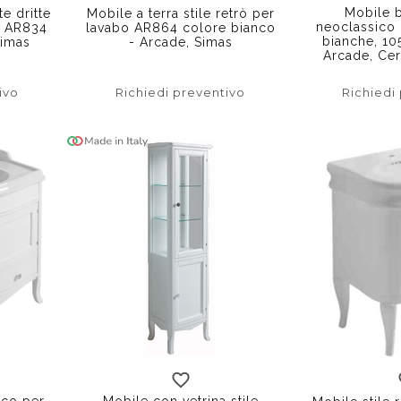
Mobile b
e dritte
Mobile a terra stile retrò per
neoclassico 
bo AR834
lavabo AR864 colore bianco
bianche, 1
Simas
- Arcade, Simas
Arcade, Ce
ivo
Richiedi preventivo
Richiedi
bianco
nco per
Mobile con vetrina stile