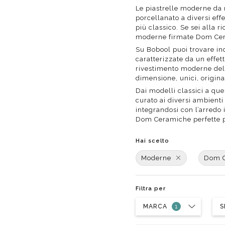
Da muro
Da Ap
Le piastrelle moderne da 
porcellanato a diversi ef
Da Mu
più classico. Se sei alla r
Quadrate
moderne firmate Dom Cera
Tonde
Su Bobool puoi trovare ino
caratterizzate da un effett
rivestimento moderne del n
dimensione, unici, original
Dai modelli classici a qu
curato ai diversi ambient
integrandosi con l’arredo 
Dom Ceramiche perfette pe
Hai scelto
Moderne
Dom 
Filtra per
MARCA
S