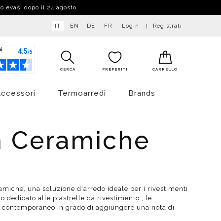
no evasi dopo il 24 agosto.
IT
EN
DE
FR
Login
Registrati
CERCA
PREFERITI
CARRELLO
ccessori
Termoarredi
Brands
m Ceramiche
es da esterno
fetto resina
liscendi
A Terra
Miscelatori
Da muro
fetto cemento
lonne doccia
Sospesi
Da appoggio
fetto pietra
es spessore 3,5mm o 5,5mm
fetto marmo
rtaoggetti
Portaoggetti
fetto cementina o patchwork
miche, una soluzione d'arredo ideale per i rivestimenti
abelli
Sgabelli
go dedicato alle
piastrelle da rivestimento
, le
fetto legno
le contemporaneo in grado di aggiungere una nota di
rgivetro
Tergivetro