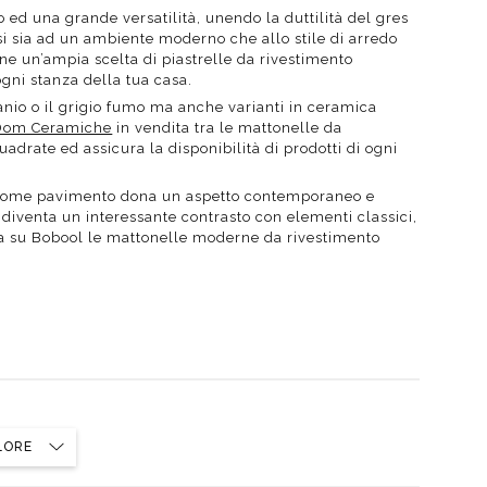
ed una grande versatilità, unendo la duttilità del gres
si sia ad un ambiente moderno che allo stile di arredo
t doccia completi
Piantane da bagno
ione un’ampia scelta di piastrelle da rivestimento
ni stanza della tua casa.
tanio o il grigio fumo ma anche varianti in ceramica
Diffusori con bastoncino
 Dom Ceramiche
in vendita tra le mattonelle da
drate ed assicura la disponibilità di prodotti di ogni
che come pavimento dona un aspetto contemporaneo e
diventa un interessante contrasto con elementi classici,
ista su Bobool le mattonelle moderne da rivestimento
LORE