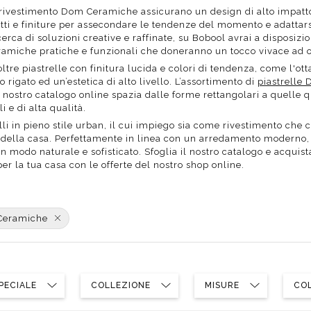
poggio
Distributori
rivestimento Dom Ceramiche assicurano un design di alto impatto 
Cassette di scarico
Soffioni speciali
fetti e finiture per assecondare le tendenze del momento e adattar
ro
Phon
Se
Idrogetti
icerca di soluzioni creative e raffinate, su Bobool avrai a disposiz
Porta fazzoletti
miche pratiche e funzionali che doneranno un tocco vivace ad og
Soffioni Renovation
ltre piastrelle con finitura lucida e colori di tendenza, come l'ot
o rigato ed un’estetica di alto livello. L’assortimento di
piastrelle
ostro catalogo online spazia dalle forme rettangolari a quelle qua
i e di alta qualità.
elli in pieno stile urban, il cui impiego sia come rivestimento 
i della casa. Perfettamente in linea con un arredamento moderno, 
in modo naturale e sofisticato. Sfoglia il nostro catalogo e acqu
r la tua casa con le offerte del nostro shop online.
Ceramiche
PECIALE
COLLEZIONE
MISURE
CO