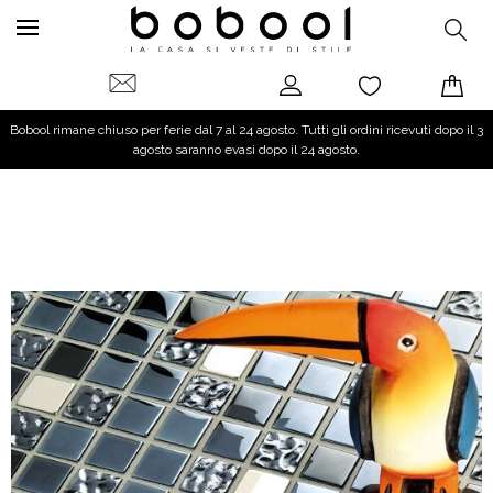
Bobool rimane chiuso per ferie dal 7 al 24 agosto. Tutti gli ordini ricevuti dopo il 3
agosto saranno evasi dopo il 24 agosto.