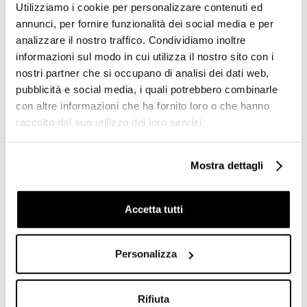
Utilizziamo i cookie per personalizzare contenuti ed
annunci, per fornire funzionalità dei social media e per
analizzare il nostro traffico. Condividiamo inoltre
informazioni sul modo in cui utilizza il nostro sito con i
nostri partner che si occupano di analisi dei dati web,
pubblicità e social media, i quali potrebbero combinarle
Micromosaico in pasta di
Micromosaico in pasta di
con altre informazioni che ha fornito loro o che hanno
vetro marrone 10.10 con kit
vetro grigio 10.32 - Gemme,
raccolto dal suo utilizzo dei loro servizi.
installazione - Gemme,
Bisazza
Bisazza
Richiedi preventivo
Richiedi preventivo
Mostra dettagli
Accetta tutti
Personalizza
Rifiuta