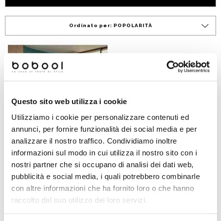
Ordinato per:
POPOLARITÀ
Questo sito web utilizza i cookie
Utilizziamo i cookie per personalizzare contenuti ed
annunci, per fornire funzionalità dei social media e per
analizzare il nostro traffico. Condividiamo inoltre
informazioni sul modo in cui utilizza il nostro sito con i
Mosaico Vetroso 32,5x32,5
nostri partner che si occupano di analisi dei dati web,
cm Azzurro GA 11, Tessere
pubblicità e social media, i quali potrebbero combinarle
1,5x1,5 cm - Ermes
con altre informazioni che ha fornito loro o che hanno
raccolto dal suo utilizzo dei loro servizi.
€ 10,19/MQ