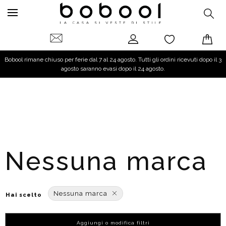
Bobool rimane chiuso per ferie dal 7 al 24 agosto. Tutti gli ordini ricevuti dopo il 3
agosto saranno evasi dopo il 24 agosto.
Nessuna marca
Nessuna marca
Hai scelto
Aggiungi o modifica filtri