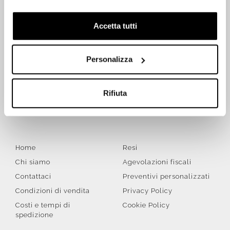
Accetta tutti
ISCRIVITI SUBITO ALLA NEWSLETTER
Personalizza
Iscriviti
Rifiuta
Letta la
Privacy Policy
, accetto di ricevere la newsletter ai
sensi del Regolamento UE 2016/679 (GDPR)
Home
Resi
Chi siamo
Agevolazioni fiscali
Contattaci
Preventivi personalizzati
Condizioni di vendita
Privacy Policy
Costi e tempi di
Cookie Policy
spedizione