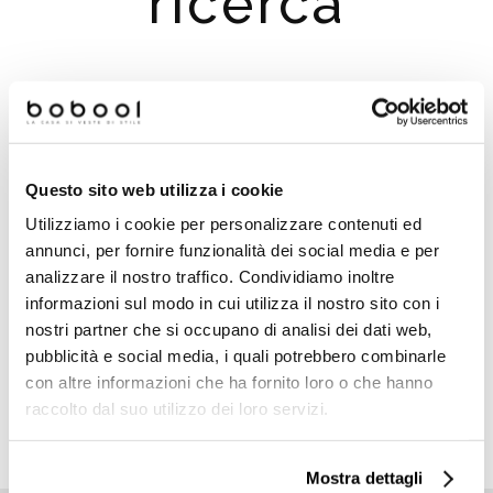
ricerca
Suggerimenti per la ricerca:
Controlla eventuali errori di digitazione
Questo sito web utilizza i cookie
Prova a cercare un termine simile o ad usare meno
termini
Utilizziamo i cookie per personalizzare contenuti ed
Prova a cercare un termine più generico, potrai
annunci, per fornire funzionalità dei social media e per
utilizzare i filtri per migliorare i risultati della ricerca
analizzare il nostro traffico. Condividiamo inoltre
Utilizza i menu principali e poi filtra i risultati utilizzanto i
informazioni sul modo in cui utilizza il nostro sito con i
filtri che compariranno a sinistra
nostri partner che si occupano di analisi dei dati web,
pubblicità e social media, i quali potrebbero combinarle
con altre informazioni che ha fornito loro o che hanno
raccolto dal suo utilizzo dei loro servizi.
TORNA ALLA HOMEPAGE
Mostra dettagli