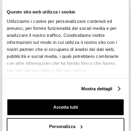
Richiedi preventivo
Richiedi preventivo
Questo sito web utilizza i cookie
Utilizziamo i cookie per personalizzare contenuti ed
annunci, per fornire funzionalità dei social media e per
analizzare il nostro traffico. Condividiamo inoltre
informazioni sul modo in cui utilizza il nostro sito con i
nostri partner che si occupano di analisi dei dati web,
pubblicità e social media, i quali potrebbero combinarle
con altre informazioni che ha fornito loro o che hanno
raccolto dal suo utilizzo dei loro servizi.
Mostra dettagli
Gres porcellanato effetto
Gres porcellanato lucido
cementina 20x20cm -
vintage decoro graniglia di
Patchwork Colors 03,
marmo Patchwork 60x60
Ceramica Sant'Agostino
cm - Newdecò, Ceramica
Accetta tutti
Sant'Agostino
Richiedi preventivo
Richiedi preventivo
Personalizza