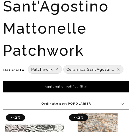
Sant’Agostino
Mattonelle
Patchwork
Patchwork
Ceramica Sant’Agostino
Hai scelto
Aggiungi o modifica filtri
Ordinato per:
POPOLARITÀ
-52%
-52%