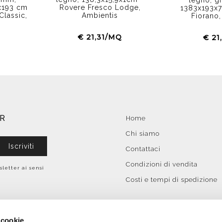
x193 cm
Rovere Fresco Lodge,
1383x193x7
Classic,
Ambientis
Fiorano,
€ 21,31/MQ
€ 21
ER
Home
Chi siamo
Iscriviti
Contattaci
Condizioni di vendita
sletter ai sensi
Costi e tempi di spedizione
 cookie