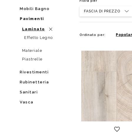
Filtra per
Da muro
Da Ap
Mobili Bagno
FASCIA DI PREZZO
Da Mu
Pavimenti
Quadrate
Tonde
Laminato
Popolar
Ordinato per:
Effetto Legno
Materiale
Piastrelle
Rivestimenti
Rubinetteria
Sanitari
Vasca