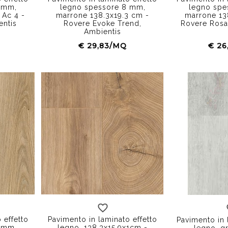
 mm,
legno spessore 8 mm,
legno spe
 Ac 4 -
marrone 138.3x19.3 cm -
marrone 13
entis
Rovere Evoke Trend,
Rovere Rosa
Ambientis
€ 29,83/MQ
€ 26
 effetto
Pavimento in laminato effetto
Pavimento in 
 mm,
legno, 138,3x15,9x1cm -
legno, gr