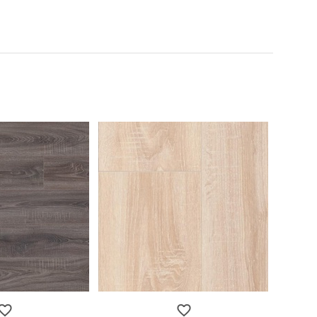
t doccia completi
Piantane da bagno
Diffusori con bastoncino