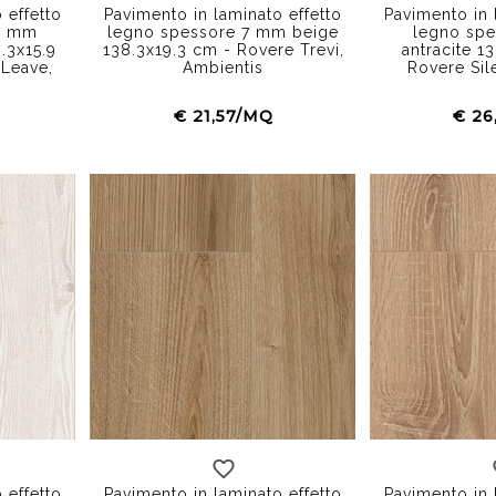
 effetto
Pavimento in laminato effetto
Pavimento in 
10 mm
legno spessore 7 mm beige
legno sp
.3x15.9
138.3x19.3 cm - Rovere Trevi,
antracite 1
 Leave,
Ambientis
Rovere Sil
€ 21,57/MQ
€ 26
 effetto
Pavimento in laminato effetto
Pavimento in 