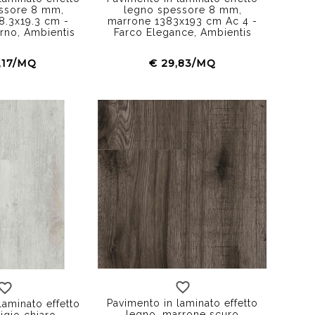
ssore 8 mm,
legno spessore 8 mm,
8.3x19.3 cm -
marrone 1383x193 cm Ac 4 -
rno, Ambientis
Farco Elegance, Ambientis
,17/MQ
€ 29,83/MQ
Pavimento in laminato effetto
laminato effetto
legno, marrone scuro
igio chiaro