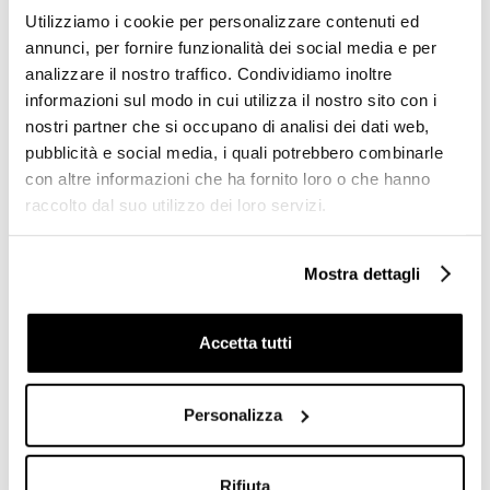
Domus Linea
Utilizziamo i cookie per personalizzare contenuti ed
annunci, per fornire funzionalità dei social media e per
Richiedi preventivo
Richiedi preventivo
analizzare il nostro traffico. Condividiamo inoltre
informazioni sul modo in cui utilizza il nostro sito con i
nostri partner che si occupano di analisi dei dati web,
pubblicità e social media, i quali potrebbero combinarle
con altre informazioni che ha fornito loro o che hanno
raccolto dal suo utilizzo dei loro servizi.
Mostra dettagli
Accetta tutti
Klinker rettangolare per
Klinker per esterno effetto
esterno effetto cotto, rosso,
cotto, rosso, 30,6x30,6 cm
15x30,6 cm - Real Cotto,
- Real Cotto, Domus Linea
Personalizza
Domus Linea
Richiedi preventivo
€ 44,62/MQ
Rifiuta