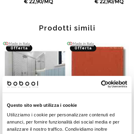
€ 22,90/MQ
€ 22,90/MQ
Prodotti simili
Offerta
Offerta
Questo sito web utilizza i cookie
Utilizziamo i cookie per personalizzare contenuti ed
Piastrella Ottagonetta 15x15
Tozzetto Rosso Siena
annunci, per fornire funzionalità dei social media e per
Bianca Opaca Tonalite
Lucido 3,75x3,75 cm per
(seconda scelta)
Ottagonette 15x15 - Tonalite
analizzare il nostro traffico. Condividiamo inoltre