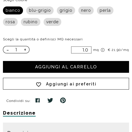
Scegli Colore
bianco
blu-grigio
grigio
nero
perla
rosa
rubino
verde
Scegli la quantità o definisci MQ necessari
-
+
mq
€ 21,90/mq
AGGIUNGI AL CARRELLO
Aggiungi ai preferiti
Condividi su:
Descrizione