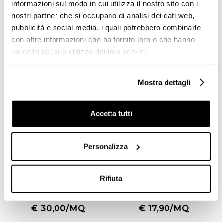
informazioni sul modo in cui utilizza il nostro sito con i
nostri partner che si occupano di analisi dei dati web,
€ 24,15/MQ
€ 0,10/PZ
pubblicità e social media, i quali potrebbero combinarle
con altre informazioni che ha fornito loro o che hanno
Nuovo arrivo
Offerta
raccolto dal suo utilizzo dei loro servizi.
Mostra dettagli
Accetta tutti
Personalizza
Piastrella da Rivestimento
Tonalite Floor 20 Moka 2a
7,5x15 Bulevar Pergamon
scelta – Piastrella in Gres
Rifiuta
Lucido - Mainzu
10x20 cm
€ 30,00/MQ
€ 17,90/MQ