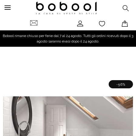
Bobool rimane chiuso per ferie dal 7 al 24 agosto. Tutti gli ordini ricevuti dopo il 3
agosto saranno evasi dopo il 24 agosto.
-56%