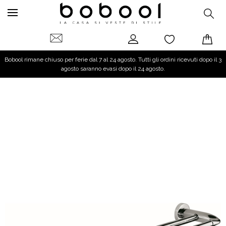
Bobool rimane chiuso per ferie dal 7 al 24 agosto. Tutti gli ordini ricevuti dopo il 3
agosto saranno evasi dopo il 24 agosto.