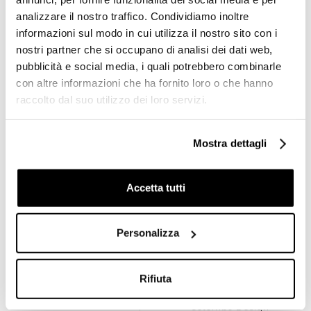
analizzare il nostro traffico. Condividiamo inoltre
Piantana da bagno con 3
Piantana da bagno con
porta salviette in ottone
spandisapone, porta
informazioni sul modo in cui utilizza il nostro sito con i
cromato - Planets, Colombo
bicchiere e porta salviette
nostri partner che si occupano di analisi dei dati web,
Design
cromata - Units, Colombo
Design
pubblicità e social media, i quali potrebbero combinarle
€ 358,20
€ 394,60
€ 526,75
€ 580,29
con altre informazioni che ha fornito loro o che hanno
raccolto dal suo utilizzo dei loro servizi.
Mostra dettagli
Accetta tutti
Personalizza
Rifiuta
Piantana da bagno elegante
Porta salviette ad anello in
con 3 porta salviette in
ottone cromato - Basic,
ottone cromato - Planets,
Colombo Design