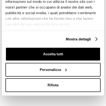
informazioni sul modo in cui utilizza il nostro sito con i
nostri partner che si occupano di analisi dei dati web,
pubblicità e social media, i quali potrebbero combinarle
con altre informazioni che ha fornito loro o che hanno
raccolto dal suo utilizzo dei loro servizi.
Porta salviette da muro
Porta salviette da muro
cromato 54 cm - Nordic,
cromato squadrato 39,5 cm
Colombo Design
- Basic, Colombo Design
Mostra dettagli
€ 58,90
€ 72,50
€ 86,60
€ 106,58
Accetta tutti
Personalizza
Rifiuta