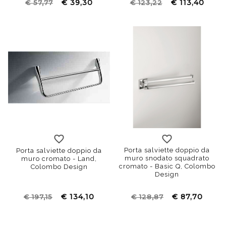
€ 39,30
€ 113,40
€ 57,77
€ 123,22
Porta salviette doppio da
Porta salviette doppio da
muro snodato squadrato
muro cromato - Land,
cromato - Basic Q, Colombo
Colombo Design
Design
€ 134,10
€ 87,70
€ 197,15
€ 128,87