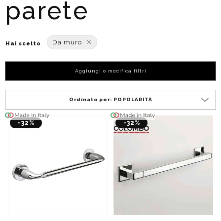
parete
Da muro
Hai scelto
Aggiungi o modifica filtri
Ordinato per:
POPOLARITÀ
-32%
-32%