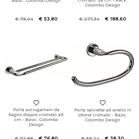
cromato, 54 cm - Rack,
Basic, Colombo Design
Colombo Design
€ 53,80
€ 188,60
€ 79,04
€ 277,34
Porta asciugamani da
Porta salviette ad anello in
bagno doppio cromato 46
ottone cromato - Basic,
cm - Basic, Colombo
Colombo Design
Design
€ 76,80
€ 38,30
€ 112,86
€ 56,24