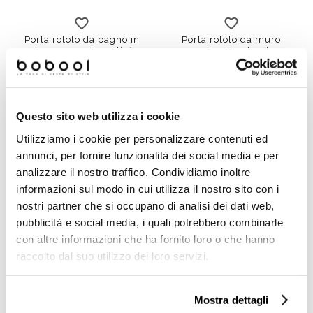
Porta rotolo da bagno in
Porta rotolo da muro
ottone cromato - Alizè,
cromato stile classico -
Colombo Design
Basic, Colombo Design
€ 62,30
€ 33,60
€ 91,59
€ 49,32
Questo sito web utilizza i cookie
Utilizziamo i cookie per personalizzare contenuti ed
annunci, per fornire funzionalità dei social media e per
analizzare il nostro traffico. Condividiamo inoltre
informazioni sul modo in cui utilizza il nostro sito con i
nostri partner che si occupano di analisi dei dati web,
pubblicità e social media, i quali potrebbero combinarle
con altre informazioni che ha fornito loro o che hanno
raccolto dal suo utilizzo dei loro servizi.
Mostra dettagli
Porta rotolo da muro
Porta rotolo da muro