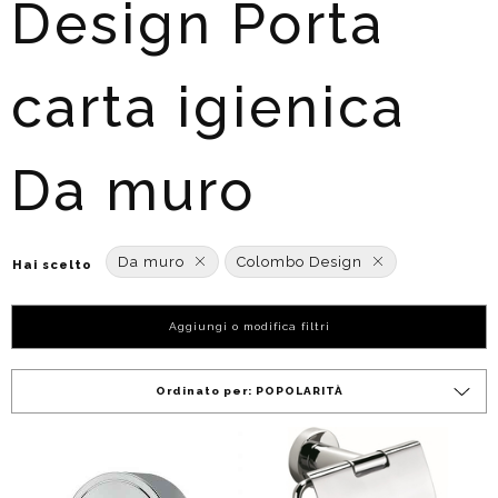
Design Porta
carta igienica
Da muro
Da muro
Colombo Design
Hai scelto
Aggiungi o modifica filtri
Ordinato per:
POPOLARITÀ