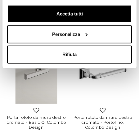
cromato stile minimale -
cromato stile moderno -
Colombo Design
Land, Colombo Design
Accetta tutti
€ 41,30
€ 68,00
€ 60,59
€ 99,92
Personalizza
Rifiuta
Porta rotolo da muro destro
Porta rotolo da muro destro
cromato - Basic Q, Colombo
cromato - Portofino,
Design
Colombo Design