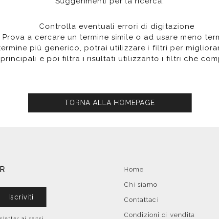
Suggerimenti per la ricerca:
poggio
Distributori
Cassette di scarico
Soffioni speciali
ro
Phon
Se
Idrogetti
Controlla eventuali errori di digitazione
Porta fazzoletti
Soffioni Renovation
Prova a cercare un termine simile o ad usare meno ter
rmine più generico, potrai utilizzare i filtri per migliorare
principali e poi filtra i risultati utilizzanto i filtri che c
TORNA ALLA HOMEPAGE
ER
Home
Chi siamo
Iscriviti
Contattaci
Condizioni di vendita
sletter ai sensi