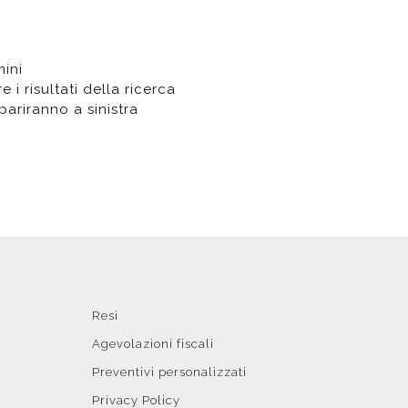
t doccia completi
Piantane da bagno
mini
 i risultati della ricerca
Diffusori con bastoncino
ompariranno a sinistra
Resi
Agevolazioni fiscali
Preventivi personalizzati
Privacy Policy