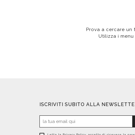
Da muro
Da Ap
Da Mu
Quadrate
Tonde
Prova a cercare un te
Utilizza i menu 
ISCRIVITI SUBITO ALLA NEWSLETT
Letta la
Privacy Policy
, accetto di ricevere la new