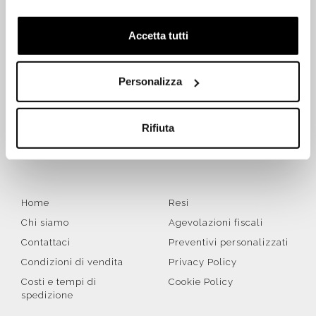
Accetta tutti
ISCRIVITI SUBITO ALLA NEWSLETTER
Personalizza
Iscriviti
Rifiuta
Letta la
Privacy Policy
, accetto di ricevere la newsletter ai
sensi del Regolamento UE 2016/679 (GDPR)
Home
Resi
Chi siamo
Agevolazioni fiscali
Contattaci
Preventivi personalizzati
Condizioni di vendita
Privacy Policy
Costi e tempi di
Cookie Policy
spedizione