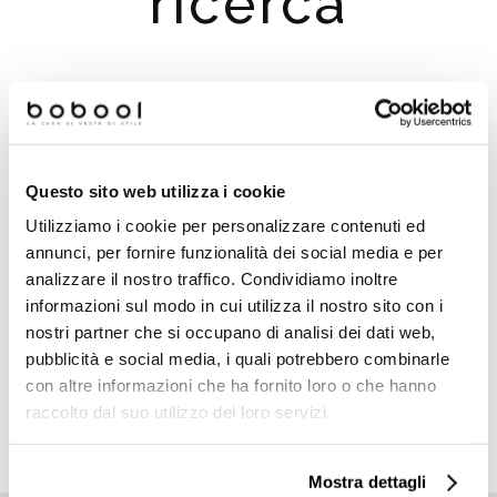
ricerca
Suggerimenti per la ricerca:
Controlla eventuali errori di digitazione
Questo sito web utilizza i cookie
Prova a cercare un termine simile o ad usare meno
termini
Utilizziamo i cookie per personalizzare contenuti ed
Prova a cercare un termine più generico, potrai
annunci, per fornire funzionalità dei social media e per
utilizzare i filtri per migliorare i risultati della ricerca
analizzare il nostro traffico. Condividiamo inoltre
Utilizza i menu principali e poi filtra i risultati utilizzanto i
informazioni sul modo in cui utilizza il nostro sito con i
filtri che compariranno a sinistra
nostri partner che si occupano di analisi dei dati web,
pubblicità e social media, i quali potrebbero combinarle
con altre informazioni che ha fornito loro o che hanno
raccolto dal suo utilizzo dei loro servizi.
TORNA ALLA HOMEPAGE
Mostra dettagli