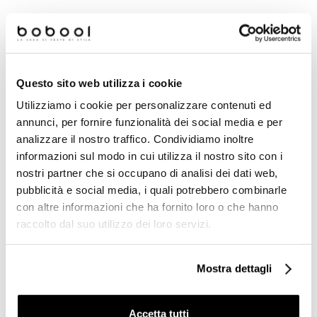
-73%
-73%
Questo sito web utilizza i cookie
Utilizziamo i cookie per personalizzare contenuti ed
annunci, per fornire funzionalità dei social media e per
analizzare il nostro traffico. Condividiamo inoltre
informazioni sul modo in cui utilizza il nostro sito con i
nostri partner che si occupano di analisi dei dati web,
pubblicità e social media, i quali potrebbero combinarle
Mosaico vetroso su rete,
Mosaico vetroso su rete,
con altre informazioni che ha fornito loro o che hanno
Rosso 805, 31,62x31,62 cm
Verde 507,31,62x31,62 cm -
- Vidrepur
Vidrepur
raccolto dal suo utilizzo dei loro servizi.
€ 9,90/MQ
€ 9,90/MQ
Mostra dettagli
-73%
-73%
Accetta tutti