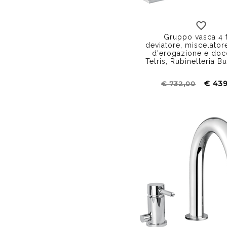
Gruppo vasca 4 f
deviatore, miscelator
d'erogazione e docc
Tetris, Rubinetteria B
€ 43
€ 732,00