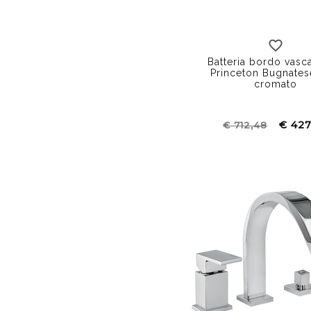
Batteria bordo vasca
Princeton Bugnate
cromato
€ 427
€ 712,48