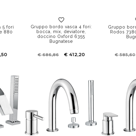
Gruppo bordo vasca 4 fori:
 5 fori
Gruppo bord
bocca, mix, deviatore,
se 880
Rodos 7380
doccino Oxford 6355
Bug
Bugnatese
,50
€ 412,20
€ 686,86
€ 585,60