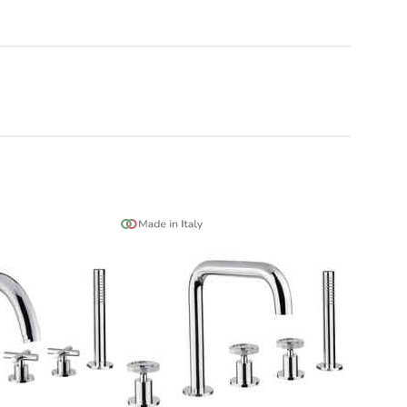
t doccia completi
Piantane da bagno
Diffusori con bastoncino