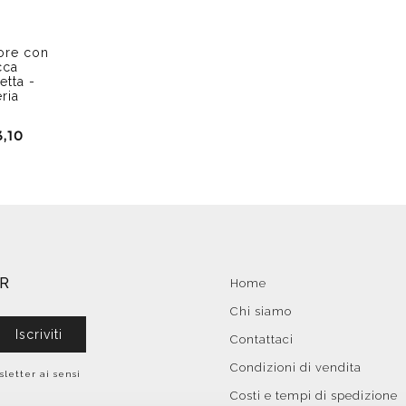
ore con
cca
tta -
ria
,10
ER
Home
Chi siamo
Iscriviti
Contattaci
Condizioni di vendita
sletter ai sensi
Costi e tempi di spedizione