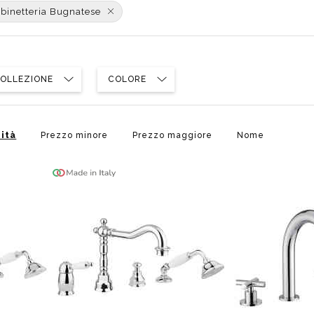
poggio
Distributori
binetteria Bugnatese
Cassette di scarico
Soffioni speciali
ro
Phon
Se
Idrogetti
Porta fazzoletti
Soffioni Renovation
OLLEZIONE
COLORE
ità
Prezzo minore
Prezzo maggiore
Nome