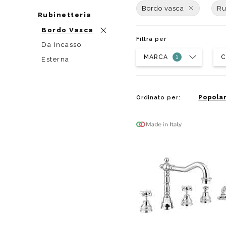
Da muro
Da Ap
Bordo vasca
Ru
Rubinetteria
Da Mu
Bordo Vasca
Quadrate
Filtra per
Da Incasso
Tonde
MARCA
C
Esterna
Popolar
Ordinato per: