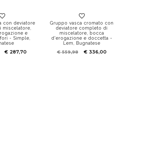
 con deviatore
Gruppo vasca cromato con
 miscelatore,
deviatore completo di
rogazione e
miscelatore, bocca
fori - Simple,
d'erogazione e doccetta -
natese
Lem, Bugnatese
€ 287,70
€ 336,00
€ 559,98