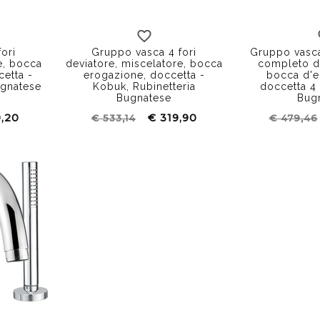
ori
Gruppo vasca 4 fori
Gruppo vasca
e, bocca
deviatore, miscelatore, bocca
completo di
etta -
erogazione, doccetta -
bocca d'e
ugnatese
Kobuk, Rubinetteria
doccetta 4 
Bugnatese
Bug
9,20
€ 319,90
€ 533,14
€ 479,46