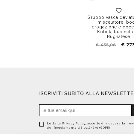
Gruppo vasca deviat
miscelatore, bo
erogazione e docce
Kobuk, Rubinette
Bugnatese
€ 273
€ 455,06
ISCRIVITI SUBITO ALLA NEWSLETT
Letta la
Privacy Policy
, accetto di ricevere la new
del Regolamento UE 2016/679 (GDPR)