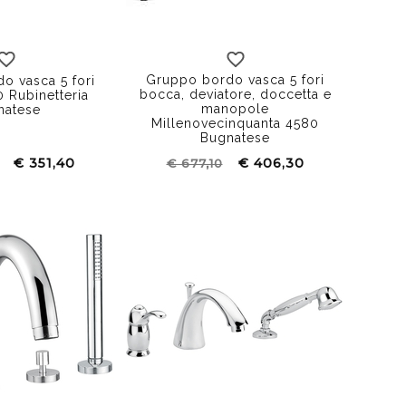
Gruppo bordo vasca 5 fori
o vasca 5 fori
bocca, deviatore, doccetta e
 Rubinetteria
manopole
natese
Millenovecinquanta 4580
Bugnatese
€ 351,40
€ 406,30
€ 677,10