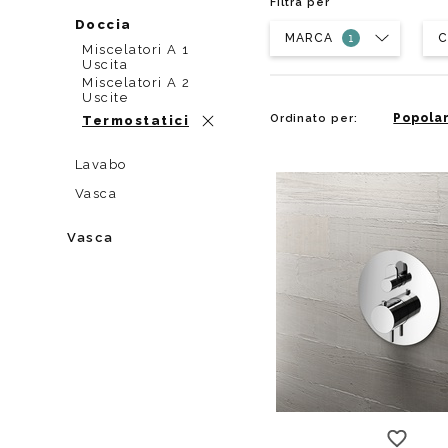
Filtra per
Da muro
Da Ap
Doccia
MARCA
Da Mu
C
Miscelatori A 1
Quadrate
Uscita
Miscelatori A 2
Tonde
Uscite
Popolar
Ordinato per:
Termostatici
Lavabo
Vasca
Vasca
2 uscite
3 usc