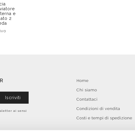
cia
viatore
terna e
ato 2
eda
ivo
ER
Home
Chi siamo
Iscriviti
Contattaci
Condizioni di vendita
sletter ai sensi
Costi e tempi di spedizione