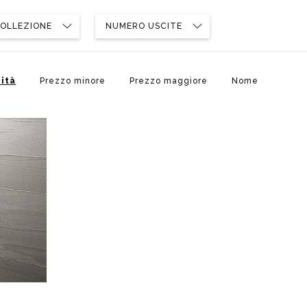
poggio
Distributori
Cassette di scarico
Soffioni speciali
ro
OLLEZIONE
NUMERO USCITE
Phon
Se
Idrogetti
Porta fazzoletti
Soffioni Renovation
ità
Prezzo minore
Prezzo maggiore
Nome
ite