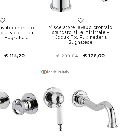
Swarovski
senza inserto
Miscelatore lavabo cromato
lavabo cromato
standard stile minimale -
 classico - Lem,
Kobuk Fix, Rubinetteria
ia Bugnatese
Bugnatese
€ 114,20
€ 126,00
€ 209,84