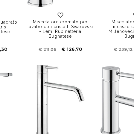
con inserto Swarovski
senza inserto
Miscelatore cromato per
Miscelator
quadrato
lavabo con cristalli Swarovski
incasso 
ris
- Lem, Rubinetteria
Millenovec
atese
Bugnatese
Bug
,30
€ 126,70
€ 211,06
€ 239,12