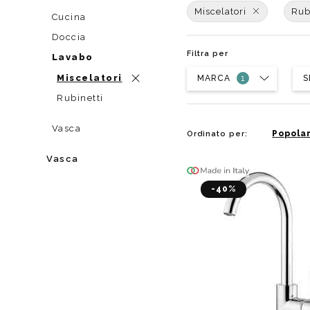
Da muro
Da Ap
Miscelatori
Rub
Cucina
Da Mu
Doccia
Quadrate
Filtra per
Lavabo
Tonde
Miscelatori
MARCA
S
Rubinetti
Vasca
Popolar
Ordinato per:
Vasca
-40%