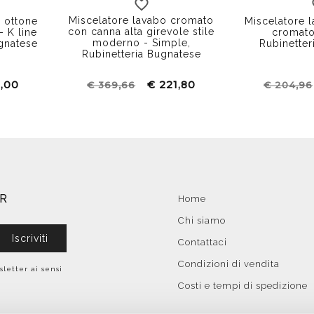
Miscelatore lavabo cromato
n ottone
Miscelatore l
con canna alta girevole stile
- K line
cromato
moderno - Simple,
ugnatese
Rubinetter
Rubinetteria Bugnatese
8,00
€ 221,80
€ 369,66
€ 204,96
ER
Home
Chi siamo
Iscriviti
Contattaci
Condizioni di vendita
sletter ai sensi
Costi e tempi di spedizione