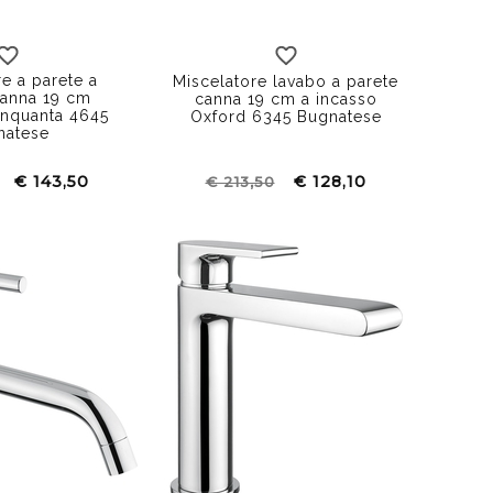
e a parete a
Miscelatore lavabo a parete
canna 19 cm
canna 19 cm a incasso
inquanta 4645
Oxford 6345 Bugnatese
natese
€ 143,50
€ 128,10
€ 213,50