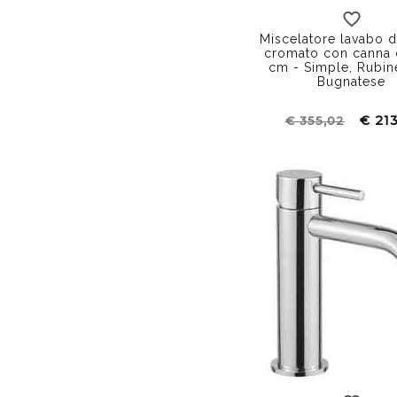
canna corta
cann
Miscelatore lavabo 
cromato con canna 
cm - Simple, Rubine
Bugnatese
€ 213
€ 355,02