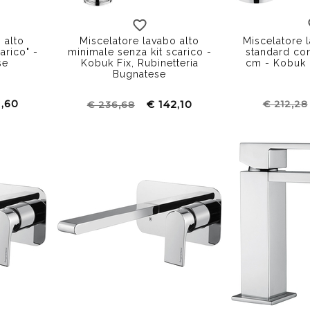
Miscelatore lavabo alto
 alto
Miscelatore 
minimale senza kit scarico -
arico" -
standard con
Kobuk Fix, Rubinetteria
se
cm - Kobuk 
Bugnatese
1,60
€ 142,10
€ 212,28
€ 236,68