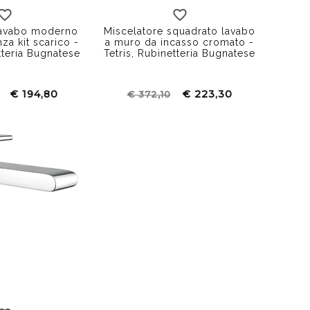
lavabo moderno
Miscelatore squadrato lavabo
za kit scarico -
a muro da incasso cromato -
tteria Bugnatese
Tetris, Rubinetteria Bugnatese
€ 194,80
€ 223,30
€ 372,10