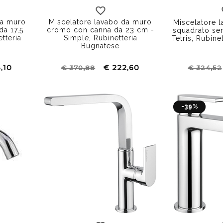
a lunga
canna corta
canna lunga
da muro
Miscelatore lavabo da muro
Miscelatore 
da 17,5
cromo con canna da 23 cm -
squadrato sen
tteria
Simple, Rubinetteria
Tetris, Rubine
Bugnatese
,10
€ 222,60
€ 370,88
€ 324,52
-39%