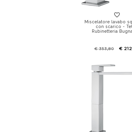
Miscelatore lavabo s
con scarico - Tet
Rubinetteria Bugn
€ 212
€ 353,80