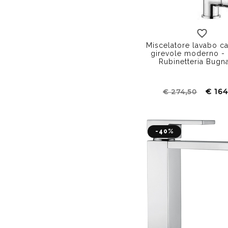
Miscelatore lavabo ca
girevole moderno -
Rubinetteria Bugn
€ 164
€ 274,50
-40%