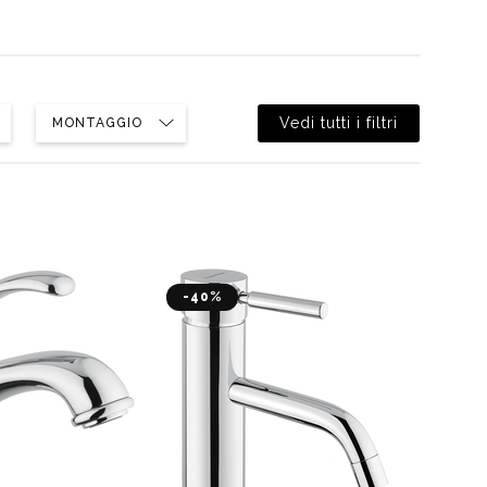
t doccia completi
Piantane da bagno
Diffusori con bastoncino
Vedi tutti i filtri
MONTAGGIO
-40%