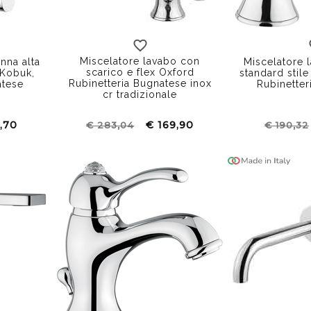
con inserto 
Miscelatore lavabo con
nna alta
Miscelatore 
scarico e flex Oxford
 Kobuk,
standard stile
Rubinetteria Bugnatese inox
atese
Rubinetter
cr tradizionale
,70
€ 169,90
€ 283,04
€ 190,32