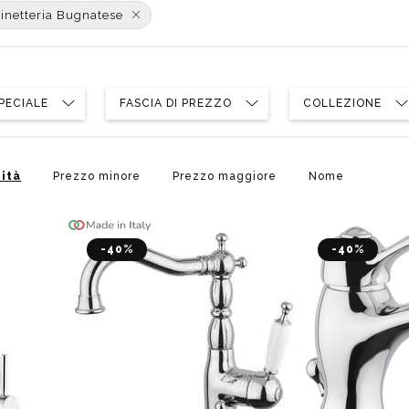
poggio
Distributori
inetteria Bugnatese
Cassette di scarico
Soffioni speciali
ro
Phon
Se
Idrogetti
Porta fazzoletti
Soffioni Renovation
PECIALE
FASCIA DI PREZZO
COLLEZIONE
ità
Prezzo minore
Prezzo maggiore
Nome
-40%
-40%