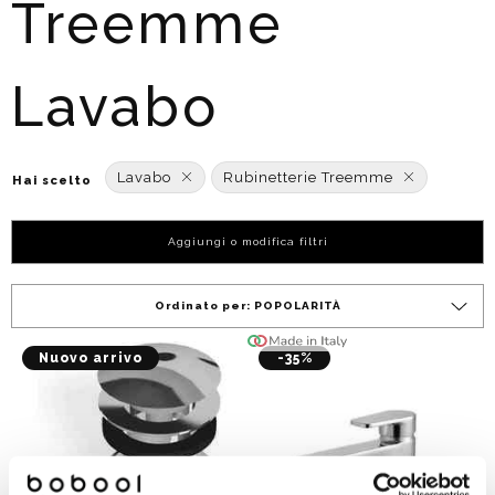
Treemme
Lavabo
Lavabo
Rubinetterie Treemme
Hai scelto
Aggiungi o modifica filtri
Ordinato per:
POPOLARITÀ
Nuovo arrivo
-35%