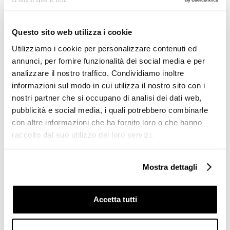
Questo sito web utilizza i cookie
Utilizziamo i cookie per personalizzare contenuti ed
Miscelatore Lavabo medio
annunci, per fornire funzionalità dei social media e per
Piletta RTSA117 universale
ZIP cromo Rubinetterie
cromo
Treemme
analizzare il nostro traffico. Condividiamo inoltre
informazioni sul modo in cui utilizza il nostro sito con i
nostri partner che si occupano di analisi dei dati web,
€ 32,50
€ 123,00
€ 41,05
€ 187,88
pubblicità e social media, i quali potrebbero combinarle
con altre informazioni che ha fornito loro o che hanno
raccolto dal suo utilizzo dei loro servizi.
Mostra dettagli
Accetta tutti