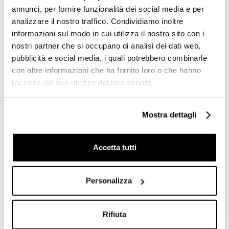
Rubinetterie Zazzeri
Classic, Zazzeri
annunci, per fornire funzionalità dei social media e per
analizzare il nostro traffico. Condividiamo inoltre
Richiedi preventivo
Richiedi preventivo
informazioni sul modo in cui utilizza il nostro sito con i
nostri partner che si occupano di analisi dei dati web,
pubblicità e social media, i quali potrebbero combinarle
con altre informazioni che ha fornito loro o che hanno
raccolto dal suo utilizzo dei loro servizi.
Mostra dettagli
Accetta tutti
Personalizza
Miscelatore lavabo scarico
Rubinetto bidet monoforo
a pressione, cromato - serie
con collo girevole, cromato
100, Rubinetterie Zazzeri
- KENT 2, Zazzeri
Rifiuta
Richiedi preventivo
Richiedi preventivo