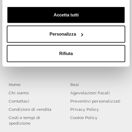
Accetta tutti
ISCRIVITI SUBITO ALLA NEWSLETTER
Personalizza
Iscriviti
Rifiuta
Letta la
Privacy Policy
, accetto di ricevere la newsletter ai
sensi del Regolamento UE 2016/679 (GDPR)
Home
Resi
Chi siamo
Agevolazioni fiscali
Contattaci
Preventivi personalizzati
Condizioni di vendita
Privacy Policy
Costi e tempi di
Cookie Policy
spedizione