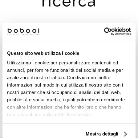
ricerca
Suggerimenti per la ricerca:
Controlla eventuali errori di digitazione
Questo sito web utilizza i cookie
Prova a cercare un termine simile o ad usare meno
termini
Utilizziamo i cookie per personalizzare contenuti ed
Prova a cercare un termine più generico, potrai
annunci, per fornire funzionalità dei social media e per
utilizzare i filtri per migliorare i risultati della ricerca
analizzare il nostro traffico. Condividiamo inoltre
Utilizza i menu principali e poi filtra i risultati utilizzanto i
informazioni sul modo in cui utilizza il nostro sito con i
filtri che compariranno a sinistra
nostri partner che si occupano di analisi dei dati web,
pubblicità e social media, i quali potrebbero combinarle
con altre informazioni che ha fornito loro o che hanno
raccolto dal suo utilizzo dei loro servizi.
TORNA ALLA HOMEPAGE
Mostra dettagli