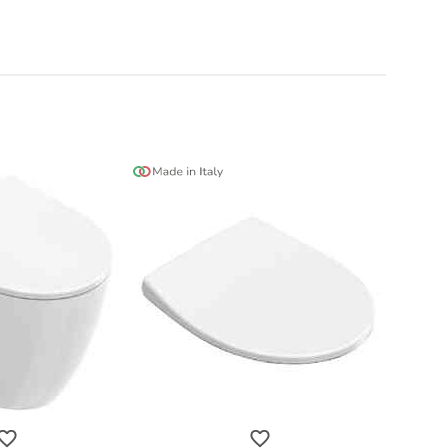
t doccia completi
Piantane da bagno
Diffusori con bastoncino
vaso