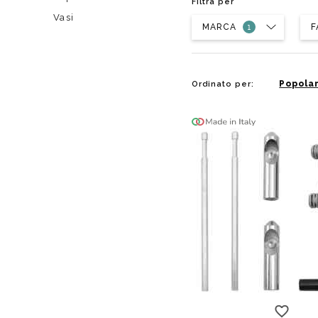
Filtra per
Da muro
Da Ap
Vasi
MARCA
Da Mu
F
Quadrate
Tonde
Popolar
Ordinato per: