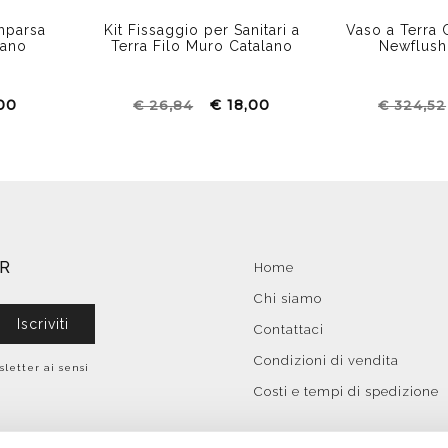
mparsa
Kit Fissaggio per Sanitari a
Vaso a Terra C
lano
Terra Filo Muro Catalano
Newflush 
,00
€ 18,00
€ 26,84
€ 324,52
ER
Home
Chi siamo
Iscriviti
Contattaci
Condizioni di vendita
sletter ai sensi
Costi e tempi di spedizione