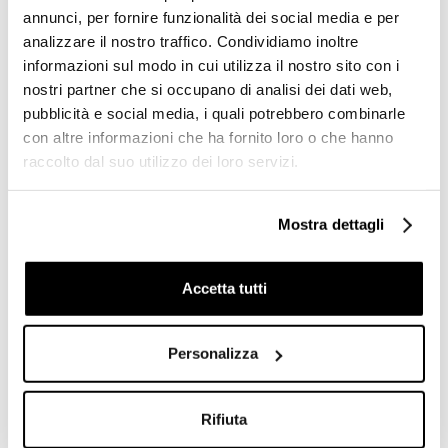
Arcade, Simas
ceramica Simas
annunci, per fornire funzionalità dei social media e per
analizzare il nostro traffico. Condividiamo inoltre
€ 155,00
€ 134,02
€ 311,10
€ 193,98
informazioni sul modo in cui utilizza il nostro sito con i
nostri partner che si occupano di analisi dei dati web,
pubblicità e social media, i quali potrebbero combinarle
con altre informazioni che ha fornito loro o che hanno
raccolto dal suo utilizzo dei loro servizi.
Mostra dettagli
Accetta tutti
bronzo
cromo
oro
Personalizza
Staffa ceramica a mensola
Struttura angolare per
appoggio lavabo e consolle
supporto lavabo AR884
nero lucido Simas
cromata Arcade, Simas
Rifiuta
€ 183,16
€ 783,76
€ 270,84
€ 1210,24